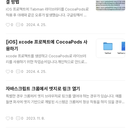
결 방법
글 내용
iOS 프로젝트에 Tabman 라이브러리를 CocoaPods로
적용 후 아래와 같은 오류가 발생했습니다. 구글링해서 찾
아보니 프로젝트 Build Settings에서 User Script Sna
작성시간
0
0
2024. 4. 25.
dboxing의 값을 No로 설정하고 다시 빌드하면 오류가
발생하지 않습니다.
[iOS] xcode 프로젝트에 CocoaPods 사
용하기
글 내용
xcode 프로젝트를 생성하고 CocoaPods로 라이브러
리를 사용하기 위한 작업순서입니다.개인적으로 안드로이
드와 iOS를 함께 개발 하다보니 새로운 iOS 프로젝트를
작성시간
0
0
2024. 4. 25.
생성하고 CocoaPods 사용하는 방법을 잊어서 정리합니
다. 1. 터미널로 xcode 프로젝트 폴더로 이동합니다.2. C
ocoaPods을 적용합니다.pod init아래와 같이 Podfile
자바스크립트 크롬에서 엣지로 링크 열기
파일이 생성됩니다. 3. Podfile에 라이브러리(pod 'Tab
글 내용
특별한 경우 크롬에서 엣지 브라우저로 링크를 열어야 하는 경우가 있습니다. 예를
man', '~> 3.2' )를 추가했습니다.# Uncomment th
들면 회사에 엣지 기반으로 개발된 시스템은 크롬에서 정상 작동을 하지 않을 경우에
e next line to define a global platform for your p
크롬 기반으로 개발하는 시스템에서 엣지 기반의 타 시스템을 엣지로 열어야 할 때입
roject# platform :ios, '9.0'target 'TabTest' do #
니다. 참고 : 반대로 엣지에서 크롬으로 여는 것은 안되네요. ㅠㅠ 자바스크립트 코드
Comment the next l..
작성시간
0
0
2023. 11. 8.
는 간단합니다. URL에 앞에 "microsoft-edge:"를 붙여주기만 하면 됩니다. 자바
스크립트 예 window.location = "microsoft-edge:" + "https://www.naver.