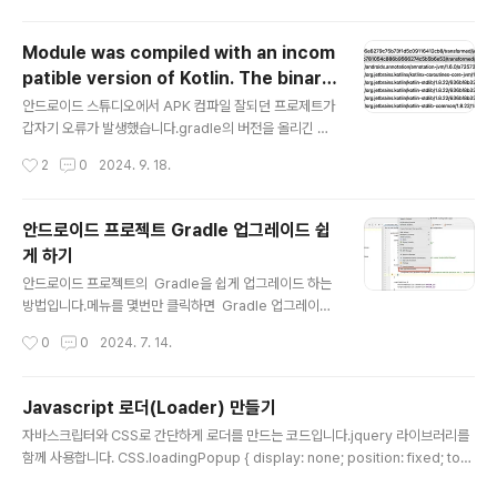
하다보면 ! (느낌표) 등의 에러 문구가 표시될 때가 있다. 별 문제가 없다면 가만히 둬
도 되지만 나같이 이런 걸 참지cosmicgy-note.tistory.com
Module was compiled with an incom
patible version of Kotlin. The binary
글 내용
version of its metadata is 1.8.0, exp
안드로이드 스튜디오에서 APK 컴파일 잘되던 프로제트가
ected version is 1.6.0.
갑자기 오류가 발생했습니다.gradle의 버전을 올리긴 했
는데, 그것이 문제인지 잘 모르겠네요.해결 방법은 settin
작성시간
2
0
2024. 9. 18.
gs.gradle의 pluginManagerment 내에 아래의 플러
그인을 추가해주면 해결됩니다.pluginManagement { r
epositories { gradlePluginPortal() google() mav
안드로이드 프로젝트 Gradle 업그레이드 쉽
enCentral() maven { url "https://www.jitpack.io" }
게 하기
} plugins { id "org.jetbrains.kotlin.android" versi
글 내용
안드로이드 프로젝트의 Gradle을 쉽게 업그레이드 하는
on "1.9.22" apply false }}
방법입니다.메뉴를 몇번만 클릭하면 Gradle 업그레이드
가 됩니답니다.^^ 1. Tools > AGP Upgrade Assistan
작성시간
0
0
2024. 7. 14.
t...를 클릭합니다. 2. Gradle 버전을 선택합니다. 3. Run
Selected steps 버튼을 클릭하면 Gradle이 업그레이
드 됩니다.
Javascript 로더(Loader) 만들기
글 내용
자바스크립터와 CSS로 간단하게 로더를 만드는 코드입니다.jquery 라이브러리를
함께 사용합니다. CSS.loadingPopup { display: none; position: fixed; top:
0; left: 0; width: 100%; height: 100%; background: rgba(0,0,0,0.1); z-in