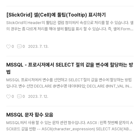
(e.g. videos, images, articles, etc.). Embedded content from other..
[SlickGrid] 셀(Cell)에 툴팁(Tooltip) 표시하기
글 내용
SlickGrid의 Header의 툴팁은 컬럼 정의에서 속성으로 처리를 할 수 있습니다. 셀
의 경우는 좀 다르게 처리를 해야 셀에 툴팁을 표시 할 수 있습니다. 즉, 셀에 Format
을 적용하여 처리를 해야 하네요. 1. SlickGrid Version 아래의 예는 SlickGrid v
2.4에서 테스트 했으며, 하위 버전에서는 작동하지 않을 수도 있습니다. 2. 툴팁을
작성시간
0
0
2023. 7. 13.
위한 Format 함수 셀에 툴팀을 표시하기 위해서는 Format의 리턴 값을 JSONOb
ject로 속성 text와 toolTip을 갖고 있어야 합니다. text는 그리드 셀에 표시되고, t
oolTip은 셀에 마우스 오버가 되면 툴팁으로 표시됩니다. function tooltipCellFo
MSSQL - 프로시저에서 SELECT 절의 값을 변수에 할당하는 방
rmat(row, cell, value, colum..
법
글 내용
MSSQL 프로시저에서 변수를 선언하고 SELECT절의 값을 변수에 할당하는 방법
입니다. 변수 선언 DECLARE @변수명 데이터타입; DECLARE @INT_VAL INT;
DECLARE @STR_VAL VARCHAR(200); 변수에 값 할당 변수에 값을 할당 할때
작성시간
0
0
2023. 7. 12.
는 앞에 SET을 기술하고 할당하면 됩니다. SET @INT_VAL = 10; SET @STR_V
AL = 'ABCDED'; SELECT 절의 여러 값을 변수에 할당 하는 방법 SELECT 절의
여러 컬럼의 값을 할당 할 수도 있습니다. ROW가 여러개인 경우 마지막 값이 할당
MSSQL 문자 함수 모음
되는점 주의하세요. DECLARE @INT_VAL INT; DECLARE @STR_VAL VARC
글 내용
MSSQL에서 사용 할 수 있는 문자 관련 함수입니다. ASCII : 왼쪽 첫번째 문자의 A
HAR(200); WITH TEST AS ( SELECT 10 VAL1,..
SCII코드 값을 반환 -- ASCII(character_expression) SELECT ASCII('ABC')
CHAR : ASCII 코드를 문자로 변환 -- CHAR (integer_expression) SELECT