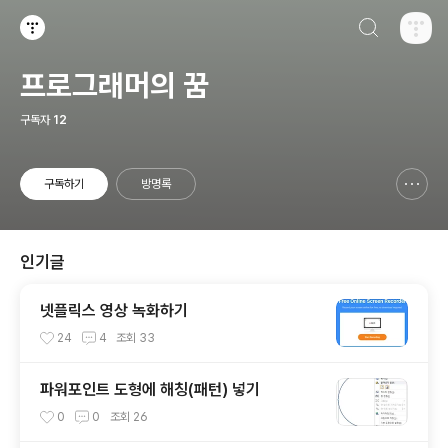
검색하기
티스토리
프로그래머의 꿈
구독자
12
구독하기
방명록
신고하기 레이어
열기
인기글
넷플릭스 영상 녹화하기
24
4
조회
33
파워포인트 도형에 해칭(패턴) 넣기
0
0
조회
26