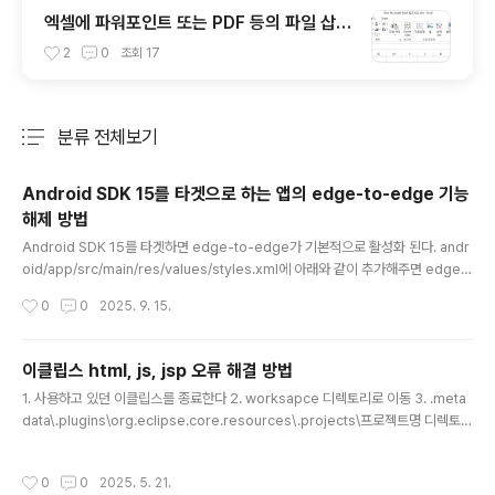
엑셀에 파워포인트 또는 PDF 등의 파일 삽입
하기
2
0
조회
17
분류 전체보기
주요 글 목록
Android SDK 15를 타겟으로 하는 앱의 edge-to-edge 기능
해제 방법
글 내용
Android SDK 15를 타겟하면 edge-to-edge가 기본적으로 활성화 된다. andr
oid/app/src/main/res/values/styles.xml에 아래와 같이 추가해주면 edge-t
o-edge 기능이 해제된다. true ...
작성시간
0
0
2025. 9. 15.
이클립스 html, js, jsp 오류 해결 방법
글 내용
1. 사용하고 있던 이클립스를 종료한다 2. worksapce 디렉토리로 이동 3. .meta
data\.plugins\org.eclipse.core.resources\.projects\프로젝트명 디렉토리
내의 .makers 파일을 삭제 한다 4. 이클립스를 다시 실행한다 출처 https://cosmi
cgy-note.tistory.com/8 [이클립스(Eclipse)] html, jsp 등의 파일에서 에러(!)
작성시간
0
0
2025. 5. 21.
해결 방법굉장히 간단한 문법이어서 에러가 날 일이 전혀 없는데도 이클립스를 사용