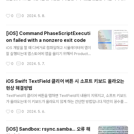
등을 EUC-KR로 처리해야 하는데 아래의 함수로 처리하였습니다. static func eu
ckrEncoding(_ query: String) -> String { //EUC-KR 인코딩 let rawEncodi
작성시간
0
0
2024. 5. 8.
ng = CFStringConvertEncodingToNSStringEncoding(CFStringEncodin
g(CFStringEncodings.EUC_KR.rawValue)) let encoding = String.Encodi
ng(rawValue: rawEncoding) let eucKRStri..
[iOS] Command PhaseScriptExecuti
on failed with a nonzero exit code
글 내용
iOS 개발을 할 때 디버거로 컴파일하고 시뮬레이터에 앱이
잘 실행되는데 앱스토어에 앱을 올리기 위해서 Product
> Archive 실행하니 아래와 같은 오류가 발생합니다.Co
작성시간
0
0
2024. 5. 7.
mmand PhaseScriptExecution failed with a nonz
ero exit code해결방법은 아래의 위치에서 source
="$(readlink "${source}")"를 source="$(readlin
iOS Swift TextField 클리어 버튼 시 소프트 키보드 올라오는
k -f "${source}")"와 같이 변경 후 다시 Archive 를 실
현상 해결방법
행하면 정상적으로 컴파일됩니다.
글 내용
TextField의 클리어 버튼을 탭하면 TextField의 내용이 지워지고, 소프트 키보드
가 올라오는데 이 키보드가 올라오지 않게 하는 간단한 방법입니다.약간의 꽁수를 썼
는데, 크리어 버튼이 눌러질 때 TextFiel의 isEnabled를 false로 지정해서 비활성
작성시간
0
0
2024. 5. 6.
화 시키고 DispatchQueue를 이용하여 0.1초 후 다시 활성화를 시켜서 문제를 해
결했습니다. func textFieldShouldClear(_ textField: UITextField) -> Bool
{ searchRecent() tfSearch.isEnabled = false DispatchQueue.main.asy
[iOS] Sandbox: rsync.samba... 오류 해
ncAfter(deadline: .now()..