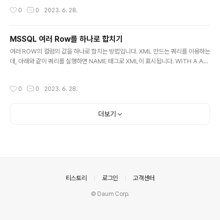
char(65) CHARINDEX : expression2에서 expression1의 시작 INDEX 반
작성시간
0
0
2023. 6. 28.
환, 없으면 0 반환 -- CHARINDEX( expression1,expression2 [ , start_loca
tion] ) SELECT CHARINDEX('다', '가나다라마', 2) LEFT, RIGHT : 문자열의 왼
쪽 또는 오른쪽부터 지정된 수만큼의 문자를 반환 -- LEFT,RIGHT..
MSSQL 여러 Row를 하나로 합치기
글 내용
여러 ROW의 컬럼의 값을 하나로 합치는 방법입니다. XML 만드는 쿼리를 이용하는
데, 아래와 같이 쿼리를 실행하면 NAME 태그로 XML이 표시됩니다. WITH A AS
( SELECT '이순신' NAME UNION ALL SELECT '홍길동' NAME UNION ALL
SELECT '김유신' NAME ) SELECT NAME FROM A ORDER BY NAME FOR
작성시간
0
0
2023. 6. 28.
XML PATH('') XML 태그를 없애기 위해서는 컬럼명을 지정하시 않게 해야 하는데,
구분자(,)를 넣고 ALIAS(별칭)를 지정하지 않습니다. WITH A AS ( SELECT '이
순신' NAME UNION ALL SELECT '홍길동' NAME UNION ALL SELECT '김
더보기
유신' NAME ) SELECT ',' + NA..
의안내
티스토리
로그인
고객센터
© Daum Corp.