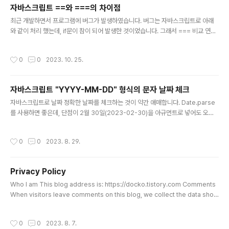
com"; HTML 예 엣지로 네이버 열기
자바스크립트 ==와 ===의 차이점
글 내용
최근 개발하면서 프로그램에 버그가 발생하였습니다. 버그는 자바스크립트로 아래
와 같이 처리 했는데, if문이 참이 되어 발생한 것이었습니다. 그래서 === 비교 연산
자를 사용하여 버그를 수정하였습니다. var a = 0; var b = ""; if(a == b){ // true
... } ==와 === 비교 연산자의 차이점을 알아야 할 것 같습니다. == 연산자는 값만
작성시간
0
0
2023. 10. 25.
비교하고, === 연산자는 값과 타입을 함께 비교하게 됩니다. 즉 1 == "1" 는 true이
고, 1 === "1"은 false가 된다는 것입니다. 간단하 예제로 확인해보겠습니다. 숫자
와 문자 비교 console.log(1 == "1");// true console.log(1 ==="1");// false
자바스크립트 "YYYY-MM-DD" 형식의 문자 날짜 체크
숫자와 참거짓 비교 console..
글 내용
자바스크립트로 날짜 정확한 날짜를 체크하는 것이 약간 애매합니다. Date.parse
를 사용하면 좋은데, 단점이 2월 30일(2023-02-30)을 아규먼트로 넣어도 오류
(NaN)가 발생하지 않는 현상이 발생합니다. 그리고 new Date("2023-02-30")
로 넣어도 오류가 발생하지 않아 try catch를 할 수 없습니다. 날짜 문자(YYYY-M
작성시간
0
0
2023. 8. 29.
M-DD)를 체크 로직 순서는 아래과 같이 작성합니다. (1) YYYY-MM-DD 형식 체
크 (2) Date.parse를 이용하여 정확한 날짜 체크 (3) new Date(...).toISOStrin
g() 함수로 날짜 문자와 Date형으로 형변환한 값이 동일한지 체크 1. YYYY-MM-
Privacy Policy
DD 형식 체크 날짜 문자의 길이는 10이고, "-"로 문자를 분리한 ..
글 내용
Who I am This blog address is: https://docko.tistory.com Comments
When visitors leave comments on this blog, we collect the data show
n in the comments form and also the visitor’s IP address and browse
r user agent string to help spam detection. Embedded content from
작성시간
0
0
2023. 8. 7.
other websites Articles on this site may include embedded content