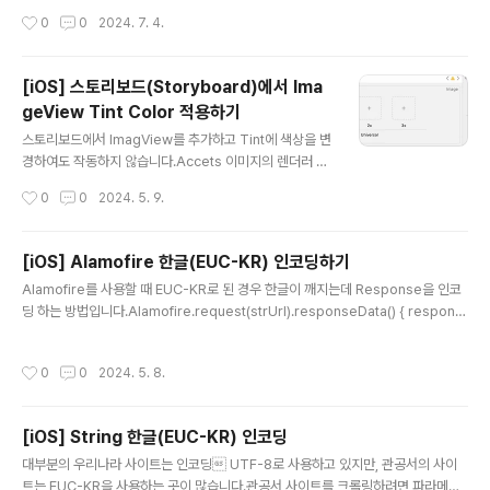
dex: 1000; justify-content: center; align-items: center;}.spinner { posi
작성시간
0
0
2024. 7. 4.
tion: absolute; top: 50%; left: 50%; border: 8px solid #f3f3f3; /* Light
grey */ border-top: 8px ..
[iOS] 스토리보드(Storyboard)에서 Ima
geView Tint Color 적용하기
글 내용
스토리보드에서 ImagView를 추가하고 Tint에 색상을 변
경하여도 작동하지 않습니다.Accets 이미지의 렌더러 모
드를 템플릿으로 변경하고 ImageView의 Tint 색상을 변
작성시간
0
0
2024. 5. 9.
경하면 적용된다.1. Accet 이미지를 템플릿으로 변경한
다. 2. ImageView의 Tint를 변경한다. 참고 : 아래는 코
드로 ImageView의 Tint 색상을 변경하는 방법입니다.c
[iOS] Alamofire 한글(EUC-KR) 인코딩하기
ell.ivRoute.image = UIImage(named: "route_bus
글 내용
Alamofire를 사용할 때 EUC-KR로 된 경우 한글이 깨지는데 Response을 인코
stop")?.withRenderingMode(.alwaysTemplate)c
딩 하는 방법입니다.Alamofire.request(strUrl).responseData() { respons
ell.ivRoute.tintColor = .red
e in switch response.result { case .success(let data): let dataString =
NSString(data: data, encoding: CFStringConvertEncodingToNSString
작성시간
0
0
2024. 5. 8.
Encoding(CFStringEncoding(CFStringEncodings.EUC_KR.rawValue))) l
et strHtml = dataString as? String ?? "" let doc = try Swif..
[iOS] String 한글(EUC-KR) 인코딩
글 내용
대부분의 우리나라 사이트는 인코딩 UTF-8로 사용하고 있지만, 관공서의 사이
트는 EUC-KR을 사용하는 곳이 많습니다.관공서 사이트를 크롤링하려면 파라메터