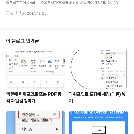
령프롬프트에서 subst /?를 입력하면 아래와 같이 사용법이 표시됩니다.1234
56789101112C:\>subst /?경로를 드라이브 문자로 지정합니다. SUBST
0
0
2017. 12. 28.
[드라이브1: [드라이브2:]경로]SUBST 드라이브1: /D 드라이브1: 경로에 지정
할 가상 드라이브를 지정합니다. [드라이브2:]경로 가상 드라이브에 지정할 실
제 드라이브와 경로를 지정합니다. /D 가상 드라이브를 지웁니다. 매개 변수를
지정하지 않고 SUBST를 사용하면, 현재의 가상 드라이브를 표시합니다.cs -
가상 드라이브 생성 예subst X: C:\Windows - 가상 드라이브 삭제 예subst
이 블로그 인기글
X: /D
엑셀에 파워포인트 또는 PDF 등
파워포인트 도형에 해칭(패턴) 넣
의 파일 삽입하기
기