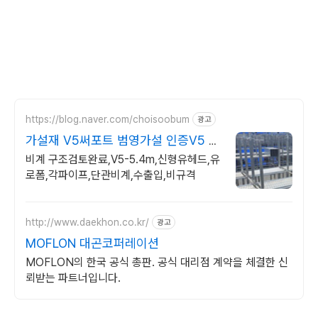
https://blog.naver.com/choisoobum
광고
가설재 V5써포트 범영가설 인증V5 서
포트H:5.5m
비계 구조검토완료,V5-5.4m,신형유헤드,유
로폼,각파이프,단관비계,수출입,비규격
http://www.daekhon.co.kr/
광고
MOFLON 대곤코퍼레이션
MOFLON의 한국 공식 총판. 공식 대리점 계약을 체결한 신
뢰받는 파트너입니다.