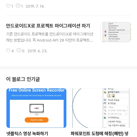
Thread-9 Process: com.mypackage, PID: 24239 java.lang.NoCla
1
1
2019. 7. 14.
ssDefFoundError: Failed resolution of: Lorg/apache/http/messag
e/HeaderGroup; at net.daum.mf.map.common.net.NetWebClient.
_getResponse(NetWebClient.java:257) at net.daum.mf.map.com
안드로이드X로 프로젝트 마이그레이션 하기
mon.net.NetWebClient.openContentStream(NetWebClient.java:2
글 내용
74..
기존 안드로이드 프로젝트를 안드로이드X로 마이그레이션
하는 방법입니다. 즉 Android API 28 미만의 프로젝트를
마이그레이션 하는 것이죠. 올해 8월 쯤에 모든 안드로이
4
0
2019. 6. 23.
드 앱은 안드로이드X로 플레이 스토어에 등록해야 하는 것
으로 알고 있습니다. 1. 안드로이드 스튜디오를 최신 버전
으로 업데이트 합니다. (최신버전에서는 안드로이드X로 마
이그레이션을 할 수 있는 기능이 있습니다.) - 메뉴 Help
> Check for update 를 클릭하여 안드로이드 스튜디오
이 블로그 인기글
를 최신 버전으로 업데이트 합니다. 2. 안드로이드 스튜디
어에서 메뉴 Refactor > Migrate to AndroidX... 를 클
릭합니다. - 해당 프로젝트는 마이그레이션이 시작됩니다.
3. 아래와 같이 오류가 발생하면 Gradle을 ..
넷플릭스 영상 녹화하기
파워포인트 도형에 해칭(패턴) 넣