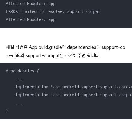
Affected Modules: app

ERROR: Failed to resolve: support-compat

Affected Modules: app
해결 방법은 App build.gradle의 dependencies에 support-co
re-utils와 support-compat을 추가해주면 됩니다.
dependencies {

    ...

    implementation "com.android.support:support-core-u
    implementation 'com.android.support:support-compat
    ...

}