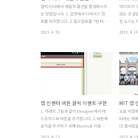
Project 
갤럭시S6에서 개발자 옵션을 활성화시키
아더3D의
는 방법입니다. 1. 설정에서 디바이스 정
않는 것 같
보를 터치합니다. 2. 빌드번호를 7번 터치
된 소스는 
하면 개발자 옵션이 활성화 됩니다. 7번
니 참고하
2015. 4. 20.
2015. 4. 15
터치 후 백키를 터치하여 설정으로 이동
요.https:/
합니다. 3. 디바이스 정보 위에 개발자 옵
션 메뉴가 나타납니다. 4. 개발자 옵션 화
면이며, 안드로이드 앱 개발 시 필요한 옵
션을 설정하면 됩니다.
앱 인벤터 버튼 클릭 이벤트 구현
MIT 앱
1. 아래의 그림과 같이 Designer에서 테
오늘 서점에
스트박스와 버튼을 추가합니다. 2. 버튼에
터라는 제목
로직을 추가하기 위해 Blocks로 이동합
다.웹서핑
니다. 3. Screen1의 Button1을 선택하
상당히 재
2015. 4. 15.
2015. 4. 15