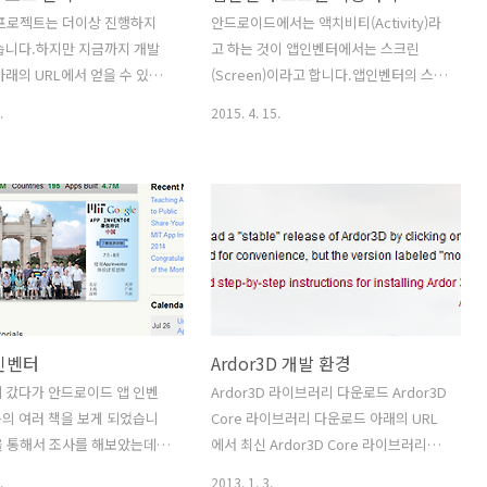
이름과 Package를 지정한다. -..
를 클릭하여 팝업 메뉴에서 Open
 프로젝트는 더이상 진행하지
안드로이드에서는 액치비티(Activity)라
Module Settings를 클릭합니다. 7.
습니다.하지만 지금까지 개발
고 하는 것이 앱인벤터에서는 스크린
Project Struct..
아래의 URL에서 얻을 수 있으
(Screen)이라고 합니다.앱인벤터의 스크
세
린은 앱의 페이지라고 인식하셔도 됩니
.
2015. 4. 15.
/github.com/Renanse/ardor3d
다.스크린간의 이동은 어떻게 하는지 알
아보겠습니다. 1.스크린 추가하기 (1)
Add Screen 버튼을 클릭합니다. (2)
New Screen 창에서 스크린 이름을 입력
할 수 있습니다. 여기서는 기본값인
Screen2로 하겠습니다. 2. 추가 한 스크
린 디자인 하기 (1) 추가한 스크린의 디자
인 화면으로 이동합니다. (2) 아래의 그림
과 같이 추가된 스크린의 디자인 화면이
 인벤터
Ardor3D 개발 환경
표시됩니다. 원하는 User Interface(UI)
를 구성해보세요. 3. 스크린 이동 블럭 작
 갔다가 안드로이드 앱 인벤
Ardor3D 라이브러리 다운로드 Ardor3D
업하기 (1) 다시 Screen1로 이동 후 아래
의 여러 책을 보게 되었습니
Core 라이브러리 다운로드 아래의 URL
와 같이 Label과 Button을..
을 통해서 조사를 해보았는데
에서 최신 Ardor3D Core 라이브러리
미있는 제작도구라고 생각됩니
0.7버전을 다운로드합니다. (최신 버전인
.
2013. 1. 3.