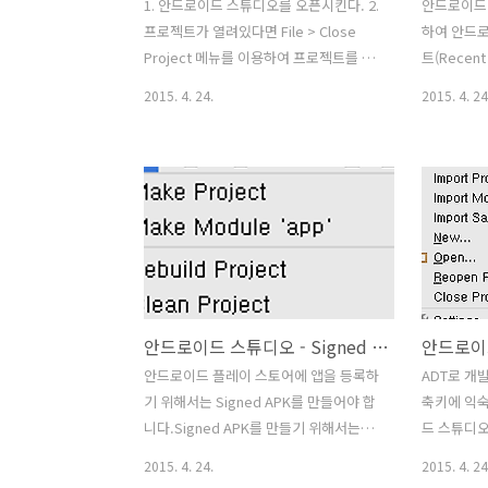
1. 안드로이드 스튜디오를 오픈시킨다. 2.
안드로이드
프로젝트가 열려있다면 File > Close
하여 안드
Project 메뉴를 이용하여 프로젝트를 닫
트(Recen
는다. 3. Quick Start의 메뉴 중 Import
경우가 있다
2015. 4. 24.
2015. 4. 24
Non-Android Studio project를 선택한
모든 최근 
다. 4. 이클립스에서 생성된 프로젝트를
로이드 스튜디
선택한다.(단 프로젝트 Root폴더를 선택
Reopen Po
한다.) 5. 안드로이드 스튜디어 프로젝트
면 모든 최
의 경로를 지정한다. 6. Finish 버튼을 클
래와 같이 
릭하여 마이그레이션을 진행한다. 7. 아래
Project
와 같이 마이그레이션 진행 상태가 표시
수 있다.
된다 8. 이클립스 프로젝트가 안드로이드
스튜디오 프로젝트로 마이그레션이 완료
안드로이드 스튜디오 - Signed APK 만들기
된다. 마이그레이션에 대한 결과를 확인
할 수 있다. 9. 타겟 안드로이드 SDK가 설
안드로이드 플레이 스토어에 앱을 등록하
ADT로 개
치되어 있지 않다면 안드로이드 스튜디어
기 위해서는 Signed APK를 만들어야 합
축키에 익숙
하단에 아래의 ..
니다.Signed APK를 만들기 위해서는
드 스튜디
keystore가 필요합니다.아래의 Signed
혼란스럽기
2015. 4. 24.
2015. 4. 24
APK 만들기 설명은 keystore가 있다는
에서 이클립