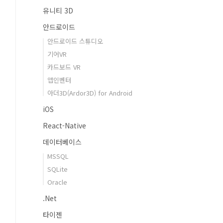
유니티 3D
안드로이드
안드로이드 스튜디오
기어VR
카드보드 VR
앱인벤터
아더3D(Ardor3D) for Android
p/src/main/assetsAndroidManifest.xml/AndroidManifest.xml/app/src/main
iOS
React-Native
데이터베이스
MSSQL
SQLite
Oracle
.Net
타이젠