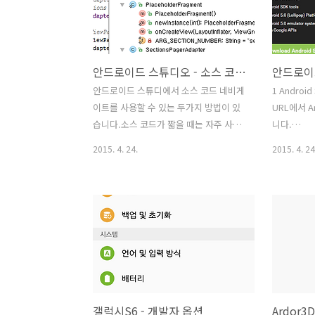
services\6.5.87\AndroidManifest.xml
열게 되면 
build.gradle 파일의 minSdkVersion 정
되지 않습니
보도 함께 수정해주면 해결이 된다.
서 지속적
다면, File
안드로이드 스튜디오 - 소스 코드 네비게이트 사용하기
요. 4. Set
Appreara
안드로이드 스튜디에서 소스 코드 네비게
1 Andro
number
이트를 사용할 수 있는 두가지 방법이 있
URL에서 A
가 표시됩니
습니다.소스 코드가 짧을 때는 자주 사용
니다.
하지 않지만 소스코드가 길어지면 유용한
http://de
2015. 4. 24.
2015. 4. 24
기능입니다. 1. Ctrl + F12Edit 창에서
2. Andro
Ctrl + F12를 입력하면 아래와 같이 클래
일 android
스의 모든 변수, 메소드를 표시해줍니다.
135.164
그리고 이동하고자 하는 변수 또는 메소
의 설치화면
드를 클릭하면 해당 소스 코드로 이동하
순서대로 진
게 됩니다. 2. F4변수 또는 메소드에 커서
Android 
가 있을 때 F4를 입력하면 해당 변수 또는
Studio
메소드의 선언부로 바로 이동하게 됩니
세지 화면이 
다.저는 개인적으로 F4키를 많이 활용하
실행된다. -
갤럭시S6 - 개발자 옵션
Ardor3
고 있습니다. 매우 편리합니다.
한 Androi