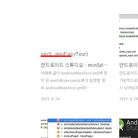
전제하에서 진행합니다. 1. 안드로이드 스
는 방법입니
튜디오의 Build > Generate Signed
File 메뉴의
APK... 메뉴를 클릭합니다. 2. Choose
Setting
existing... 버튼을 클릭하여 keystore
측 리스트에
를 선택합니다. 3. Key store의
3. Keym
Password를 입력, Key alias를 선택,
선택 후 OK
Key password를 입력, 그리고 Next 버
단축키를 사
튼을 클릭합니다. 4.Signed APK가 생성
안드로이드 스튜디오 - minSdkVersion 오류 해결방법
될 폴더를 지정 후 Finish 버튼을 클릭합
니다. 5. Signed APK 생성이 완료되면 아
아래와 같이 AndroidManifest.xml에 정
안드로이드
래의 메세지가..
의 된 minSdkVersion오류가 발생할 경
기본적으로 줄
우 AndroidManifest.xml의
시 되어있
minSdkVersion만 수정하여도 해결되지
방법은 아래
2015. 4. 24.
2015. 4. 24
않는다.uses-sdk:minSdkVersion 8
지에서처럼
cannot be smaller than version 9
마우스 우측
declared in library
시됩니다. 팝
D:\AndroidProjectapp\build\intermediates\explode
Number를
aar\com.google.android.gms\play-
줄번호가 