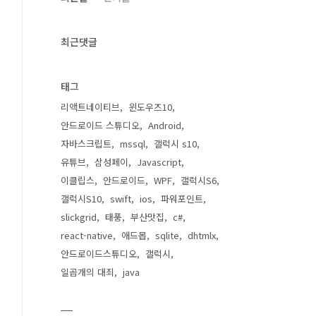
최근댓글
태그
리액트네이티브
윈도우즈10
안드로이드 스튜디오
Android
자바스크립트
mssql
갤럭시 s10
유튜브
삼성페이
Javascript
이클립스
안드로이드
WPF
갤럭시S6
갤럭시S10
swift
ios
파워포인트
slickgrid
태풍
부산맛집
c#
react-native
애드몹
sqlite
dhtmlx
안드로이드스튜디오
갤럭시
일곱개의 대죄
java