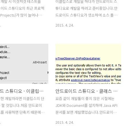
 개발 시 이것저것 테스트를
이클립스로 개발을 하다가 안드로이드 스
로이드 스튜디오의 최근 프로젝
튜디오로 개발을 하려고 준비중입니다.안
t Projects)가 많이 늘어나는
드로이드 스튜디오가 생소하여 소스 폴더
.이런 경우 아래와 같이 하면
를 찾는데 조금(?) 힘들었습니다.그래서
.
2015. 4. 24.
프로젝트가 삭제된다. 1. 안드
간단하게 소스 폴더 위치를 아래와 같이
오의 메뉴인 File >
비교해 보았습니다. 프로젝트이클립스안
rject > Clear List를 클릭하
드로이드 스튜디어자바소
근 프로젝트가 삭제된다. 2. 아
스/src/app/src/main/java리소
최근 프로젝트(Recent
스/res/app/src/main/resAssets/assets/ap
s)의 목록이 삭제된 것을 확인 할
라이브러리(jar)/libs/app/libs
안드로이드 스튜디오 - 이클립스 단축키(Keymap) 전환하기
안드로이드 스튜디오 - 클래스 또는 메소드 API 설명 쉽게 보기
발한 개발자라면 이클립스의 단
요즘 같이 개발툴이 좋지 않은 시절에는
 할 것입니다.처음 안드로이
JDK와 Document를 설치하여 Java API
오를 사용하면 단축키 때문에
문서를 보면 개발했었습니다.안드로이드
도 하죠. 안드로이드 스튜디오
스튜디오에서는 더욱 쉽게 안드로이드
.
2015. 4. 24.
스 단축키(Keymap) 전환하
API 문서를 확인 할 수 있습니다.클래스