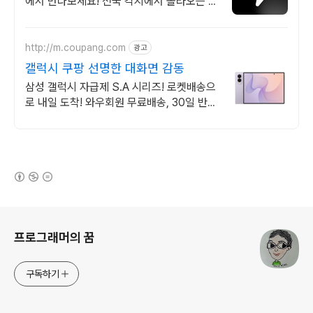
에서 만나보세요! 전국 각지에서 올라오는 전
국구 최다 상품 매일 10만 개 이상의 신규 상
품 업로드
http://m.coupang.com
광고
갤럭시 쿠팡 선명한 대화면 감동
삼성 갤럭시 자급제 S.A 시리즈! 로켓배송으
로 내일 도착! 와우회원 무료배송, 30일 반
품! 부모님, 키즈폰으로 안심!
(새창열림)
로그 정보
프로그래머의 꿈
구독하기