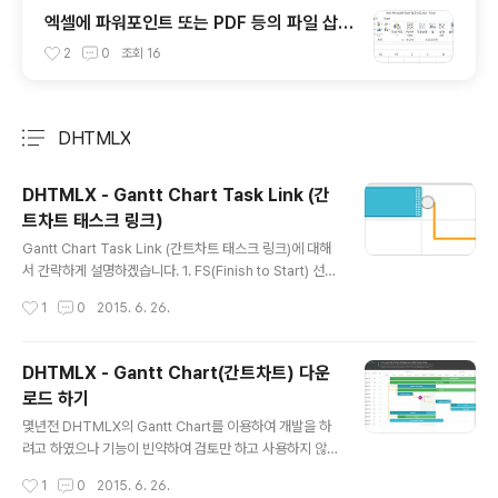
엑셀에 파워포인트 또는 PDF 등의 파일 삽입
하기
2
0
조회
16
DHTMLX
분류 전체보기
주요 글 목록
DHTMLX - Gantt Chart Task Link (간
트차트 태스크 링크)
글 내용
Gantt Chart Task Link (간트차트 태스크 링크)에 대해
서 간략하게 설명하겠습니다. 1. FS(Finish to Start) 선행
태스트(Task)가 끝나면(Finish) 후행 태스트(Task)가 실
작성시간
1
0
2015. 6. 26.
행되는(Start) 링크(Link)입니다. 2. SS(Start to Start)
두개의 태스크(Task)가 동시에 시작(Start)하는 링크(Lin
k)입니다. 3. FF(Finish to Fnish) 두개의 태스트(Task)
DHTMLX - Gantt Chart(간트차트) 다운
가 끝나면(Finish) 후행 태스크(Task)가 시작하는(Start)
로드 하기
링크(Link)입니다.
글 내용
몇년전 DHTMLX의 Gantt Chart를 이용하여 개발을 하
려고 하였으나 기능이 빈약하여 검토만 하고 사용하지 않
았습니다. 하지만 현재 DHTMLX의 Gantt Chart는 다른
작성시간
1
0
2015. 6. 26.
사용 또는 무료 Gantt Chart보다 사용하기도 편리하면 많