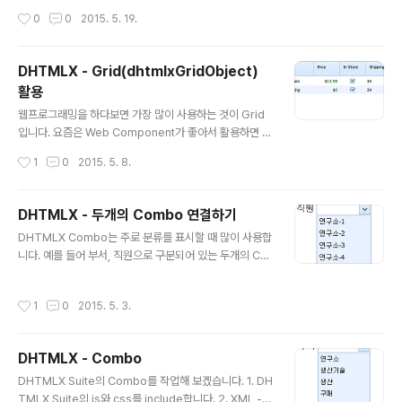
I, Cell Level API)를 사용해야합니다. 1. dhtmlxGridO
작성시간
0
0
2015. 5. 19.
bject API : 특정 Cell을 얻는 함수 2. Cell Level API :
Cell의 배경색을 변경하는 함수 3. Cell의 배경색 변경하
는 Javascript 코드 var grid = new dhtmlXGridObj
DHTMLX - Grid(dhtmlxGridObject)
ect("grid"); // 중략 // Cell의 배경색 변경 grid.cells(rI
활용
d, cInd).setBgColor("#ff0000"); 4. Grid를 선택하면
글 내용
배경색을 변경하는 예제 - Row와 Cell의 위치를 지정하
웹프로그래밍을 하다보면 가장 많이 사용하는 것이 Grid
고, "Change color"라는 버튼을 클..
입니다. 요즘은 Web Component가 좋아서 활용하면 되
지만 예전에는 주로 Table Tag를 사용했었죠. 1. Grid X
작성시간
1
0
2015. 5. 8.
ML(grid.xml) - XML의 Tag는 로 구성되어야합니다. -
row Tag의 id 속성은 반드시 유일해야합니다. 유일하지
않으면 Grid에 중복 데이터를 표시되지 않습니다., -1500
DHTMLX - 두개의 Combo 연결하기
A Time to Kill John Grisham 12.99 1 24 0 05/01/1
글 내용
DHTMLX Combo는 주로 분류를 표시할 때 많이 사용합
998 1000 Blood and Smoke Stephen King 0 1 2
니다. 예를 들어 부서, 직원으로 구분되어 있는 두개의 Co
4 0 01/01/2000 2. HTML + Javascript 3. 실행 결과
mbo에 부서를 변경하면 직원 Combo의 데이터가 부서
에 따라 변경되도록 개발합니다. 이렇게 두개의 Combo
작성시간
1
0
2015. 5. 3.
를 서로 연결하는 방법을 알아보겠습니다. 1. 부서 XML (d
epartment.xml) 연구소 생산기술 생산 2. 직원 XML -
연구소 직원 데이터 (employment_1.xml) 연구소-1 연
DHTMLX - Combo
구소-2 연구소-3 연구소-4 연구소-5 - 생산기술 직원 데
글 내용
이터 (employment_2.xml) 생산기술-1 생산기술-2 생
DHTMLX Suite의 Combo를 작업해 보겠습니다. 1. DH
산기술-3 - 생산 직원 데이터(employment_3.xml) 생
TMLX Suite의 js와 css를 include합니다. 2. XML - S