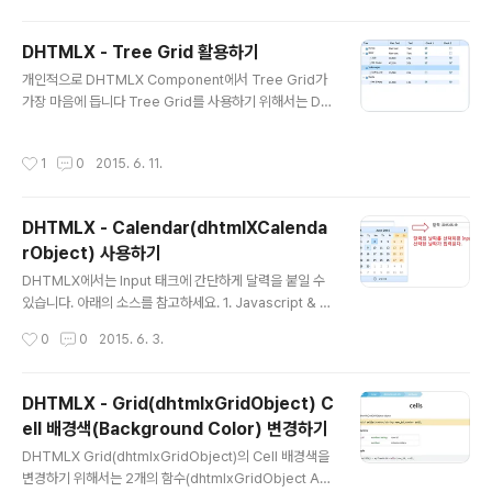
은 기능을 제공하고 있습니다. 아래의 이미지는 DHTMLX
의 기본 Gantt Chart입니다.그럼 이제 DHTMLX의 Gan
DHTMLX - Tree Grid 활용하기
tt를 어디서 다운로드 하면 되는지 알아보겠습니다. 1. DH
글 내용
개인적으로 DHTMLX Component에서 Tree Grid가
TMLX 사이트로 접속합니다. http://www.dhtmlx.com
가장 마음에 듭니다 Tree Grid를 사용하기 위해서는 DH
2. DHMTLX 사이트의 메뉴 Products > Gantt를 클릭
TMLX Suite의 dhtmlxGrid PRO를 구매해야합니다. 1.
합니다. 3. 오른쪽 상단 부분의 Download 버튼을 클릭합
XML Data - X ML Data는 계층구조로 구성해야 합니다.
니다. 4. Standard Edition의 Download 버튼을 클릭
작성시간
1
0
2015. 6. 11.
... ... ... ... ... ... Honda Plain text Text 1 0 BMW Plain
하여 DHT..
text Text 1 0 325i 30,800 2.5L 1 1 M3 Coupe 47,
100 3.2L 1 1 ※ row의 id 속성은 반드시 유일해야 합니
DHTMLX - Calendar(dhtmlXCalenda
다. ※ 만일 row의 id 속성이 중복되면, 하나만 표시됩니다.
rObject) 사용하기
2. HTML + Javascript 소스 - DHTMLX의 Grid Cla
글 내용
ss인 dhtmlXGridObject를 동일하게..
DHTMLX에서는 Input 태크에 간단하게 달력을 붙일 수
있습니다. 아래의 소스를 참고하세요. 1. Javascript & H
TML 소스 - 달력 오브젝트 : dhtmlXCalendarObject
작성시간
0
0
2015. 6. 3.
- 달력 오브젝트 생성자 : new dhtmlXCalendarObjec
t(["Input ID #1", "Input ID #2", ...]); 달력 2. 실행화면
DHTMLX - Grid(dhtmlxGridObject) C
ell 배경색(Background Color) 변경하기
글 내용
DHTMLX Grid(dhtmlxGridObject)의 Cell 배경색을
변경하기 위해서는 2개의 함수(dhtmlxGridObject AP