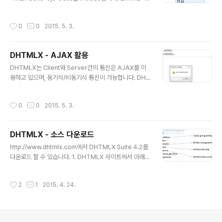
산-1 3. HTML + JavaScript - 부서 Combo를 선택할
erver Side에서 XML를 만들어야 합니다. - 아래의 XM
때마다 직원 Com..
L은 DHTMLX의 Combo에 표시될 데이터입니다. 연구
작성시간
0
0
2015. 5. 3.
소 생산기술 생산 구매 인사 3. HTML + JavaScript 부
서 4. 실행 결과 - XML의 데이터가 Combo에 표시됩니
다.
DHTMLX - AJAX 활용
글 내용
DHTMLX는 Client와 Server간의 통신은 AJAX를 이
용하고 있으며, 동기식/비동기식 통신이 가능합니다. DHT
MLX에서 AJAX를 사용하는 방법을 알아보겠습니다. 1. D
HTMLX Suite의 js와 css를 include합니다. 2. 동기식
작성시간
0
0
2015. 5. 3.
AJAX - 아래의 함수를 실행하면 "[동기식 통신] 로딩 완
료" > "함수 호출 완료" 순으로 Alert이 표시됩니다. // 동
기식 AJAX function doSync(){ //var url = "/exampl
DHTMLX - 소스 다운로드
e/ajax/smartrend.xml"; var url = "smartrend.xm
글 내용
l"; var loader = dhx4.ajax.getSync(url); var xml =
http://www.dhtmlx.com에서 DHTMLX Suite 4.2를
loader.xmlDoc.responseText; alert("[동기식..
다운로드 할 수 있습니다. 1. DHTMLX 사이트에서 아래의
이미지와 같이 소스를 다운로드 받을 수 있습니다. 2. 다운
로드 받은 dhtmlxSuite_v412_std.zip을 압축해제 하면
작성시간
2
1
2015. 4. 24.
아래와 같은 폴더 구조로 구성되어 있습니다