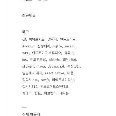
최근댓글
태그
c#
파워포인트
갤럭시
안드로이드
Android
삼성페이
sqlite
mssql
WPF
안드로이드 스튜디오
유튜브
ios
윈도우즈10
dhtmlx
갤럭시S6
slickgrid
java
Javascript
부산맛집
일곱개의 대죄
react-native
태풍
갤럭시 s10
swift
리액트네이티브
갤럭시S10
안드로이드스튜디오
자바스크립트
이클립스
애드몹
전체 방문자