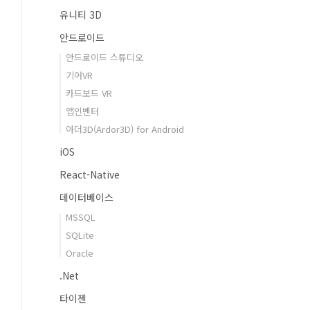
유니티 3D
안드로이드
안드로이드 스튜디오
기어VR
카드보드 VR
앱인벤터
아더3D(Ardor3D) for Android
iOS
React-Native
데이터베이스
MSSQL
SQLite
Oracle
.Net
타이젠