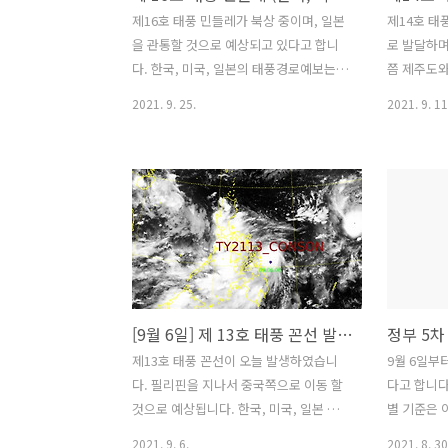
튼을 터치하여 청약 할 주를 선택합니다.
제16호 태풍 민들레가 북상 중이며, 일본
제14호 태
10주를 청약 할 경우 10주청약 버튼을 터
을 관통할 것으로 예상되고 있다고 합니
로 발달하며
치하면 됩니다. 9. 청약주식수를 터치합니
다. 한국, 미국, 일본의 태풍경로예보는
쯤 제주도와
다. 10..
거의 일치하고 있네요. 위성사진 태풍경
예측되고 있
2021. 9. 25.
2021. 9. 11
로 한국예보 태풍경로 미국예보 태풍경로
미국 예보 
일본예보
[9월 6일] 제 13호 태풍 꼰선 발생 (한국 태풍예보, 미국 태풍예보, 일본 태풍예보)
제13호 태풍 꼰선이 오늘 발생하였습니
9월 6일부
다. 필리핀을 지나서 중국쪽으로 이동 할
다고 합니다
것으로 예상됩니다. 한국, 미국, 일본 예
별 기준은 
보가 거의 비슷하네요. 아래의 안드로이
하니 꼭 챙
2021. 9. 6.
2021. 8. 30