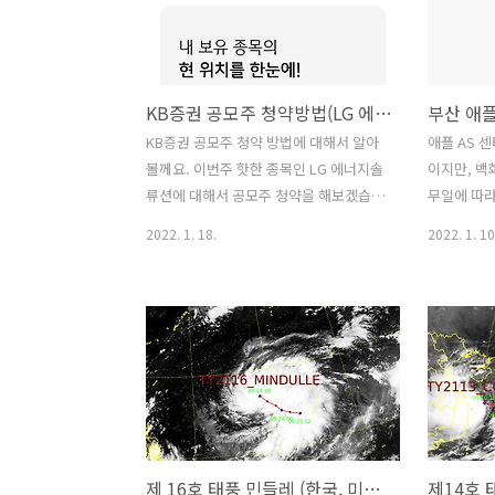
인증을 받습니다. - 기존에 동백전을 사용
다른 방법이 
하고 있었다면, 카드 이관 신청을 진행하
택스 메뉴에
세요. - 동백전 앱에서 충전등에 사용 할
정을 클릭합
비밀번호를 입력하세요. - 충전에 필요한
를 선택하
KB증권 공모주 청약방법(LG 에너지솔류션)
은행 계좌를 연결하세요. - 부산은행 동백
다. 3. 정
전을 실행합니다. 3. 이전에 사용하던 카
다음 버튼을
KB증권 공모주 청약 방법에 대해서 알아
애플 AS 센터
드가 잘 이관되었는지 확인하세요.
사업자등록
볼께요. 이번주 핫한 종목인 LG 에너지솔
이지만, 백
드를 확인 
류션에 대해서 공모주 청약을 해보겠습니
무일에 따라
다. 1. 20주를 청약하기 위해서 3백만원을
방문하시는 
2022. 1. 18.
2022. 1. 10
준비했고, KB증권앱(MTS) 화면 하단의
1566-85
메뉴를 터치합니다. 2. 상단의 (오픈)뱅킹
롯데백화점 
대충/공모주 메뉴를 터치합니다. 3. (오
1522-6
픈)뱅킹 대출/공모주의 공모주/실권주 메
대로 50 임
뉴를 터치합니다. 4. 공모주/실권주 청약
면점 051-
의 청약신청 메뉴를 터치합니다. 5. 공모
구 가야대로 
주를 청약 할 계좌를 선택합니다. 6. 계좌
산대점 051
비밀번호를 입력 후 완료를 터치합니다.
구 금정로 6
7. 청약신청에서 LG에너지솔류션의 청약
051-611
제 16호 태풍 민들레 (한국, 미국, 일본 태풍 경로 예보)
신청 버튼을 터치합니다. 8. 증거금표 버
295(대연동