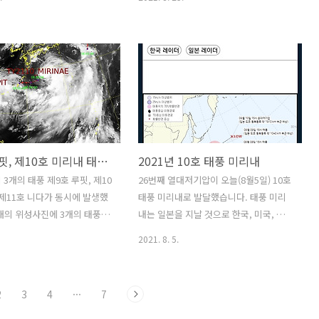
ww.korea.kr/special/5thSupport.html?
시험에 온라인으로 참여가 가능하다고 합
48891320#L1 [정책위키] 한
니다. 현재 약 5천명이 참여를 하고 있다
정책 - 코로나19 피해지원 3종
고 하네요. 아래의 홈페이지에서 참여 가
 5차 재난지원금) 1.지원내용
능합니다.
신청방법2.지원내용별 상세 1.
https://www.koreaclinicaltrials.org/covid
 온라인 신청방법 지원내용 온
코로나19임상시험포털 코로나를 극복하
법 문의 코로나 상생 국민지
고 건강한 삶을 찾기 위한 국민과 환자 그
신용,체크카드) 카드사 홈페이
리고 임상시험 종사자 등 전문가가 필요
모바일,카 www.korea.kr
로 하는 임상시험관련 정보를 제공
제9호 루핏, 제10호 미리내 태풍 경로 한국, 미국, 일본 예보
2021년 10호 태풍 미리내
www.koreaclinicaltrials.org
 3개의 태풍 제9호 루핏, 제10
26번째 열대저기압이 오늘(8월5일) 10호
 제11호 니다가 동시에 발생했
태풍 미리내로 발달했습니다. 태풍 미리
래의 위성사진에 3개의 태풍이
내는 일본을 지날 것으로 한국, 미국, 일본
는데, 2개의 태풍이 일본을 지
이 예보하고 있습니다. 태풍 - Google
2021. 8. 5.
니다. 제 9호 태풍 루핏의 경로
Play 앱 북태평양 남서부에서 발생하여
 미국은 일본을 지나가는것으로
아시아 대륙 동부로 불어오는 맹렬한 열
지만, 일본의 예보는 대만 근
대성 저기압인 태풍에 대한 정보를 보여
2
3
4
···
7
 되어있습니다. 아래의 안드
줍니다. play.google.com 8월 5일 태풍
서 더운 쉽게 한국, 미국, 일본
경로 예보 한국 태풍 경로 예보 미국 태풍