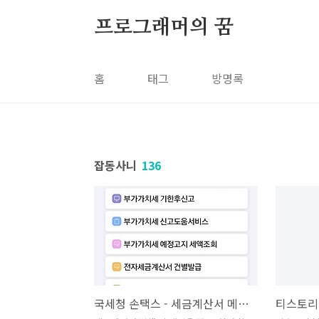
본문 바로가기
프로그래머의 꿈
홈
태그
방명록
잡동사니
136
국세청 손택스 - 세금계산서 메일 다시 보내기