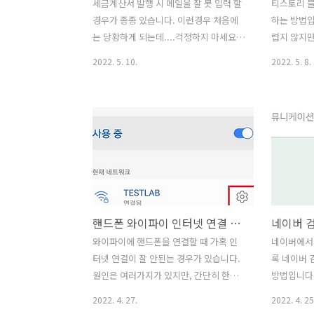
세금계산서 발행 시 메일을 잘 못 입력 할
티스토리 
경우가 종종 있습니다. 이런경우 처음에
하는 방법입
는 당황하게 되는데....걱정하지 마세요.
렵지 않지만
국세청 손택스로 세금계산서 메일을 다시
ㅠㅠ 1. 
2022. 5. 10.
2022. 5. 8.
보내는 방법을 알려드리겠습니다. 1. 손택
측의 꾸미기
스 홈 화면에서 조회발급을 탭합니다. 2.
다. 2. 우
조회발급 화면에서 전자(세금)계산서 발
문구에 카
급 메뉴를 탭합니다. 3. 전자(세금)계산서
클릭하면 됩
수정발급 메뉴를 탭합니다. 4. 전자(세금)
계산서 수정발급 화면에서 메일 재발송
버튼을 탭합니다. 5. 조회 버튼을 탭하여
전자세금계산서를 검색합니다. 6. 다시 수
정하여 보낼 메일을 선택 후 발송 버튼을
핸드폰 와이파이 인터넷 연결 잘 안될 때 조치 방법
탭합니다. 7. 메일을 재발송합니다 (1) 이
메일을 수정합니다. (2) 화면 하단의 발송
와이파이에 핸드폰을 연결할 때 가혹 인
네이버에서
버튼을 탭하면 수정한 메일로 세금계산서
터넷 연걸이 잘 안된는 경우가 있습니다.
록 네이버
가 발송됩니다.
원인은 여러가지가 있지만, 간단히 한번
방법입니다.
시도해 볼 만한 방법으로 핸드폰의 와이
네이버 서
2022. 4. 27.
2022. 4. 25
파이 연결을 삭제하고, 다시 와이파이를
니다.