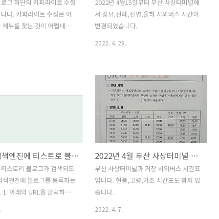
블로그 하단의 카피라이트 수정
2022년 4월15일부터 부산 사상터미널에
니다. 카피라이트 수정은 어
서 장유,진례,진영,율하 시외버스 시간이
 메뉴를 찾는 것이 어렵네요.
변경되었습니다.
티스토리 블로그 관리화면에서 좌
2022. 4. 28.
 > 스킨 편집 메뉴를 클릭합니
측 스킨 편집의 항목 중에 푸터2
피라이트를 수정 후 적용버튼을
니다.
네이버 검색엔진에 티스트로 블로그 등록하기
2022년 4월 부산 사상터미널 거창, 현풍, 고령, 가조 시간표
 티스토리 블로그가 검색되도
부산 사상터미널과 거창 시외버스 시간표
 검색엔진에 블로그를 등록하는
입니다. 현풍,고령,가조 시간표도 함께 있
 1. 아래의 URL을 클릭하여
습니다.
치어드바이저 사이트에 방문합
.
2022. 4. 7.