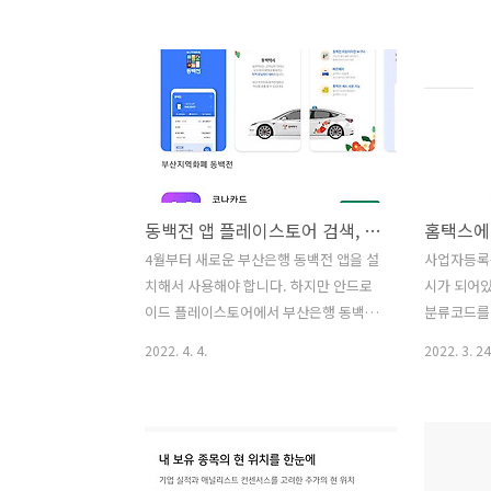
연결하면 해결되는 경우가 있습니다. 간
https://s
단하게 핸드폰의 와이파이 연결을 삭제하
네이버 서
고 시도해보세요. 와이파이 연결을 삭제
바이저와 
하는 방법은 아래와 같습니다. 1. 연결된
켜보세요 sea
와이파이의 설정 아이콘을 터치합니다. 2.
네이버 서
와이파이 상세정보에서 오른쪽 하단의 지
상단의 웹마
우기를 터치하면 연결된 아이파이가 삭제
티스트로의 
됩니다.
아이콘을 클
동백전 앱 플레이스토어 검색, 설치, 이전 카드 이관 확인하기
의 소유권 
선택합니다.
4월부터 새로운 부산은행 동백전 앱을 설
사업자등록
리 화면으로
치해서 사용해야 합니다. 하지만 안드로
시가 되어있
내용을 복사
이드 플레이스토어에서 부산은행 동백전
분류코드를 
토리 블로그
앱을 찾기가 쉽지 않네요. 1. 부산은행 동
들면 사무실
2022. 4. 4.
2022. 3. 24
백전 앱을 플레이스토어에서 "동백전" 으
코드 별로 
로 검색하면 3번째에 부산은행 동백전 앱
러한 경우
이 표시되면 설치합니다. 2. 부산은행 동
뭔지 몰라
백전 앱 설치를 합니다. - 아래와 같이 두
습니다. 홈
번의 약관동의에 동의 합니다. - 휴대폰
코드를 확인