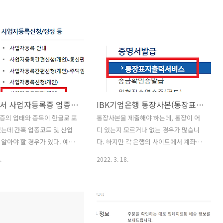
earchadvisor.naver.com/
치어드바이저 네이버 서치어드
함께 당신의 웹사이트를 성장시
rchadvisor.naver.com 2.
치어드바이저에 로그인 후 우측
스터 도구를 클릭합니다. 3.
블로그 주소를 입력 후 확인
릭합니다. 4. 티스토리 블로그
홈택스에서 사업자등록증 업종코드 & 산업분류코드 확인 방법
IBK기업은행 통장사본(통장표지) 인터넷발급하기
확인을 위해서는 HTML 태크를
 그리고 티스토리 블로그 관
증의 업태와 종목이 한글로 표
통장사본을 제출해야 하는데, 통장이 어
 이동하는데, 태그의 이름과
는데 간혹 업종코드 및 산업
디 있는지 모르거나 없는 경우가 많습니
해서 사용 할 겁니다. 5. 티스
알아야 할 경우가 있다. 예를
다. 하지만 각 은행의 사이트에서 계좌의
 관리 화면의 좌측 메뉴에서..
 분양을 받을 경우 사업분류
통장사본(통장표지)를 출력 할 수 있습니
.
2022. 3. 18.
취득세 등의 혜택을 주는데 이
다. 기업은행의 통장사본을 인터넷에서
 산업분류코드를 알아야하는데,
출력하는 방법을 알아보겠습니다. 1. 기업
서 여기저기 찾아본다고 힘들었
은행 홈페이지에 방문 후 로그인을 합니
택에서 업종코드 및 산업분류
다. https://www.ibk.co.kr/ IBK기업은
 하는 방법은 아래와 같지만,
행 www.ibk.co.kr 2. 기업은행 홈페이지