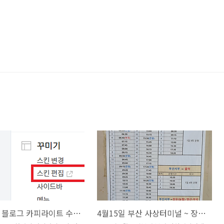
티스토리 블로그 카피라이트 수정하기
4월15일 부산 사상터미널 ~ 장유,진례,진영,율하 시외버스 시간표