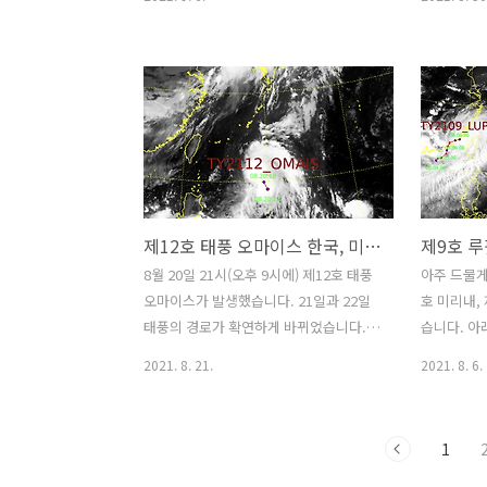
드 앱에서 더운 쉽게 한국,미국,일본의 태
https://w
풍 경로 예보를 확인해보세요.
newsId=1
https://play.google.com/store/apps/details?
눈에 보는 
id=com.jmsys.typhoon 제13호 태풍
패키지(정부
꼰선 위성사진 한국 태풍 예보 미국 태풍
별 온라인 
예보 일본 태풍 예보
지원내용별
라인 신청방
원금 ☞ (
지,앱 ☞ (
제12호 태풍 오마이스 한국, 미국, 일본 태풍 경로 예보
8월 20일 21시(오후 9시에) 제12호 태풍
아주 드물게
오마이스가 발생했습니다. 21일과 22일
호 미리내,
태풍의 경로가 확연하게 바뀌었습니다.
습니다. 아
태풍 오마이스는 우리나라의 남부지방에
동시에 보이
2021. 8. 21.
2021. 8. 6.
영향을 줄 것으로 생각됩니다. 태풍 -
나갈 듯 합
Google Play 앱 북태평양 남서부에서 발
는 한국과
생하여 아시아 대륙 동부로 불어오는 맹
예보하고 있
1
렬한 열대성 저기압인 태풍에 대한 정보
처만 예보가
를 보여줍니다. play.google.com 8월
로이드 앱에