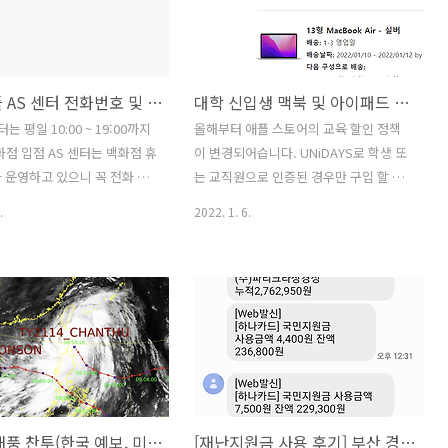
있을 것 같기도 합니다. 1. 홈
상단메뉴의 뱅킹관리 > 통장표지출력서
서 신청/제출 > 사업자등록정
비스를 클릭합니다. 3. 통장표지를 출력할
니다. 2. 해당 사업자등록번호
계좌를 선택 후 통장표지만 출력을 선택
고 조회하기 버튼을 클릭합니
후 확인 버튼을 클릭합니다. 4. 통장표지
부산 애플 AS 센터 전화번호 및 주소
대학 신입생 맥북 및 아이패드 애플 스토어에서 교육 할인 받기
정할 사항을 업종 정정을 선택 후
출력서비스 화면의 인쇄 또는 간편인쇄
 클릭합니다. 4. 아래와 같이
버튼을 클릭하여 통장사본을 출력하세요.
는 평일 10:00 ~ 19:00까지
올해부터 애플 스토어의 교육 할인 정책
증의 업종코드 및 산업분류코
화점 입점 AS 센터는 백화점 휴
이 변경되어습니다. UNiDAYS로 학생 또
할 수 있습니다.
 운영하고 있으니 꼭 전화 후
는 교직원으로 인증된 경우만 구입 할 수
것이 좋을 듯 하네요. UBASE
있습니다. 학생 또는 교직원으로 인증을
.
2022. 1. 6.
14 부산광역시 중구 중앙대로 2
받으려면 학교의 이메일이 필요한데 신입
광복점 아쿠아몰 9층 TUVA
생의 경우 이메일이 없어 인증을 받을 수
222 부산광역시 해운대구 센텀남
없습니다. 신입생의 경우 교육 할인을 받
페리얼타워 3층 302호 ANT 서
을 수 있는지 애플 홈페이지에서 챗팅으
816-9903 부산광역시 부산진
로 문의를 해보았습니다. 신입생이 교육
772 롯데백화점 9층 ANT 부
할인을 받을 수 있는 방법은 유선상으로
-553-9901 부산광역시 금정
처리를 해야 합니다. 1. 애플 구매지원부
8번길 35 3층 ANT 경성대점
서로 전화 연결 - 전화번호 : 080-330-
-9947 부산광역시 남구 수영로
8877 - ARS 번호 : 4(결재내역 등...) →
제14호 태풍 찬투(한국 예보, 미국 예보, 일본 예보)
[재난지원금 사용 후기] 부산 경성대 파리바게뜨, KFC 직영점
) 세웅빌딩 2층
4(기타)를 입력 - 주문 번호 : 아무 숫자나