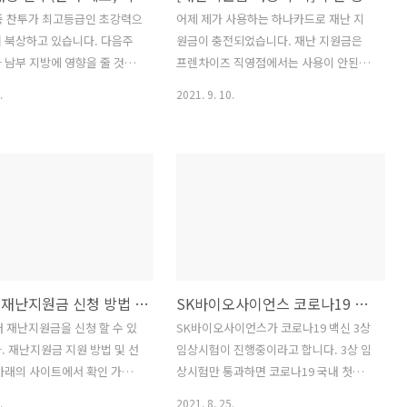
입력하면 구매지원부서와 연결됩니다. -
풍 찬투가 최고등급인 초강력으
어제 제가 사용하는 하나카드로 재난 지
상담사에서 이번에 대학에 입학한 신입생
 북상하고 있습니다. 다음주
원금이 충전되었습니다. 재난 지원금은
이라고 하면 교육 할인을 받을 수 있도록
 남부 지방에 영향을 줄 것을
프렌차이즈 직영점에서는 사용이 안된다
안내를 ..
습니다. 위성사진 한국 예보
고 하는데, 그래서 부산 경성대 인근의 파
.
2021. 9. 10.
일본 예보
리바게뜨와 KFC 직영점에서 식빵과 햄버
거 세트는 구입했습니다. 어라..직영점인
데 재난지원금 사용이 가능하네요. 카드
사에서 친절하게 재난지원금 잔액을 문자
로 보내줬네요. 파리바게뜨 식빵 KFC 햄
버거 세트
정부 5차 재난지원금 신청 방법 및 선정 기준
SK바이오사이언스 코로나19 백식 3상 임상시험 참여하고 싶다며..
터 재난지원금을 신청 할 수 있
SK바이오사이언스가 코로나19 백신 3상
. 재난지원금 지원 방법 및 선
임상시험이 진행중이라고 합니다. 3상 임
아래의 사이트에서 확인 가능
상시험만 통과하면 코로나19 국내 첫번째
겨보세요.
백신이 됩니다. 코로나19 백신 3상 임상
.
2021. 8. 25.