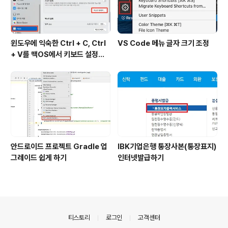
윈도우에 익숙한 Ctrl + C, Ctrl
VS Code 메뉴 글자 크기 조정
+ V를 맥OS에서 키보드 설정하
기
안드로이드 프로젝트 Gradle 업
IBK기업은행 통장사본(통장표지)
그레이드 쉽게 하기
인터넷발급하기
의안내
티스토리
로그인
고객센터