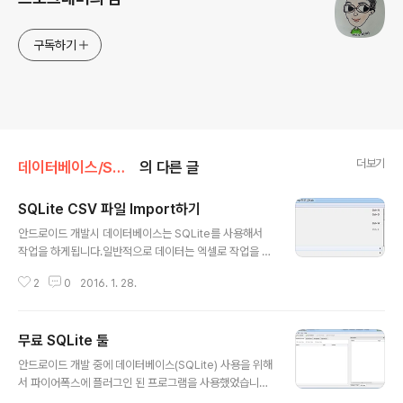
구독하기
더보기
데이터베이스/SQLite
의 다른 글
SQLite CSV 파일 Import하기
글 내용
안드로이드 개발시 데이터베이스는 SQLite를 사용해서
작업을 하게됩니다.일반적으로 데이터는 엑셀로 작업을 하
게되는데, 이렇게 작성된 데이터를 SQLite에 Import하는
2
0
2016. 1. 28.
방법을 알아보겠습니다.데이터를 SQLite에 Import하기
위해 DB Browser for SQLite를 사용하겠습니다. 1. DB
Browser의 메뉴 File > Import > Table from CSV fil
무료 SQLite 툴
e...을 클릭합니다. - 데이터를 DB에 Import하기 위해서
글 내용
는 DB가 생성되어있고, 해당 DB를 DB Browser에서 O
안드로이드 개발 중에 데이터베이스(SQLite) 사용을 위해
pen된 상태여야 합니다. 2. 파일 열기 화면에서 CSV 파일
서 파이어폭스에 플러그인 된 프로그램을 사용했었습니다.
을 선택합니다. 3. CSV파일의 내용이 표시되며, Table N
그렇지만 이놈의 툴이 너무 투박하고 불편해서 다른 무료