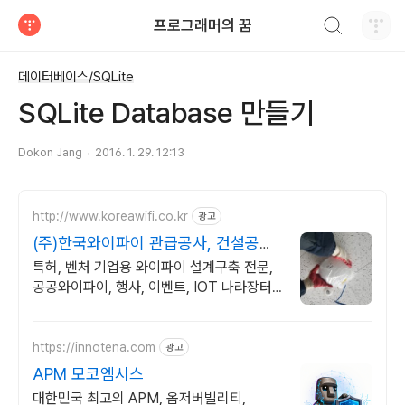
검색하기
프로그래머의 꿈
티스토리
데이터베이스/SQLite
SQLite Database 만들기
Dokon Jang
2016. 1. 29. 12:13
http://www.koreawifi.co.kr
광고
(주)한국와이파이 관급공사, 건설공사
가능
특허, 벤처 기업용 와이파이 설계구축 전문,
공공와이파이, 행사, 이벤트, IOT 나라장터
입찰 가능 기업, 성공사업의 지름길 와이파이
프리존 구축. 견적문의
https://innotena.com
광고
APM 모코엠시스
대한민국 최고의 APM, 옵저버빌리티,