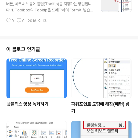
하면 팝업 메뉴가 표시되는 여기서 추가를 클릭하면 MIME
버튼, 체크박스 등에 툴팁(Tooltip)을 지정하는 방법입니
Type을 추가 할 수 있습니다.
다. 1. Toolbox의 Tooltip을 드래그하여 Form에 넣습니
다. 2. 아래와 같이 Form의 Load Event를 생성하고, To
0
0
2016. 9. 13.
oltip을 지정합니다. using System; using System.C
ollections.Generic; using System.ComponentM
odel; using System.Data; using System.Drawing;
using System.Linq; using System.Text; using Sy
stem.Windows.Forms; namespace Tooltip { pub
이 블로그 인기글
lic partial class Form1 : Form { public Form1() { Ini
tializeCompo..
넷플릭스 영상 녹화하기
파워포인트 도형에 해칭(패턴) 넣
기