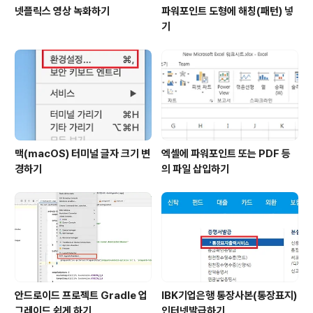
넷플릭스 영상 녹화하기
파워포인트 도형에 해칭(패턴) 넣
기
맥(macOS) 터미널 글자 크기 변
엑셀에 파워포인트 또는 PDF 등
경하기
의 파일 삽입하기
안드로이드 프로젝트 Gradle 업
IBK기업은행 통장사본(통장표지)
그레이드 쉽게 하기
인터넷발급하기