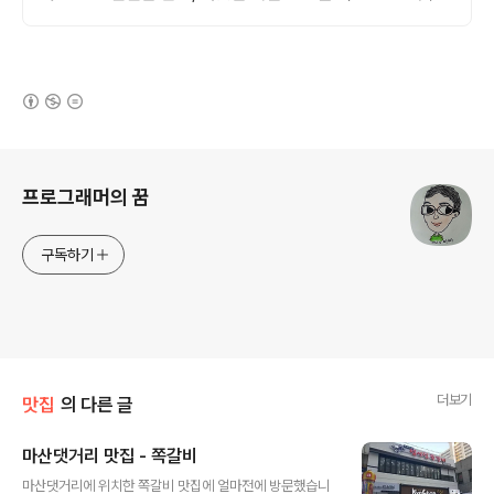
원은 30일 무료반품!
(새창열림)
로그 정보
프로그래머의 꿈
구독하기
더보기
맛집
의 다른 글
마산댓거리 맛집 - 쪽갈비
글 내용
마산댓거리에 위치한 쪽갈비 맛집에 얼마전에 방문했습니