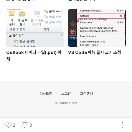
Outlook 데이터 파일(.pst) 위
VS Code 메뉴 글자 크기 조정
치
의안내
티스토리
로그인
고객센터
© Daum Corp.
2
0