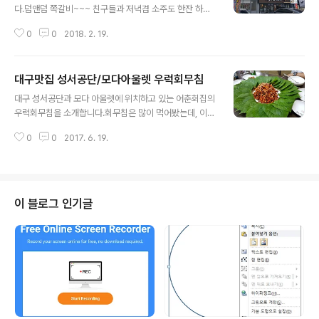
다.덤앤덤 쪽갈비~~~ 친구들과 저녁겸 소주도 한잔 하기
위해 방문했는데...세트 메뉴가 맘에 들어 먹었는데, 정말
0
0
2018. 2. 19.
맛납니다. 세트 메뉴에 쪽갈비 2인분이랑 저희는 양푼이통
삼겹 김치찌개... 그리고 돼지껍데기....가격도 저렴하네요...
밑반찬도 괜찮고~~~ 김치찌개는 묵은지였으면 더 좋았을
대구맛집 성서공단/모다아울렛 우럭회무침
것 같은데~~ 그래도 괜찮았어요.. 돼지 껍덱~~ 메인 메뉴
글 내용
인 쪽갈비여~~~
대구 성서공단과 모다 아울렛에 위치하고 있는 어춘회집의
우럭회무침을 소개합니다.회무침은 많이 먹어봤는데, 이곳
의 우럭회무침은 새로운 맛이였으며, 매우 맛있었습니다.
0
0
2017. 6. 19.
깻잎위에 날치알 있고 그위에 우럭회무침을 싸서 먹었는
데...정말 강추입니다. 우럭회무침에 깻입으로 둘러싼 비주
얼이 심상치 않습니다. 깻잎위 날치알이 세팅되어 있습니
다. 깨잎 + 날치알 + 우럭회무침의 환상의 조합...!!
이 블로그 인기글