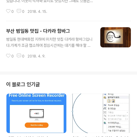
있습니다. 이곳의 식사와 요리도 맛있지만 그래도 으뜸은
만두라고 생각합니다. 만두의 종류는 군만두, 물만두, 찐만
0
0
2018. 4. 15.
두가 있는데 각각 1인분에 7000원입니다. 꼭 한번 모든
만두를 드셔보세요~~ 홍성방 입구입니다. 참고로 홍성방
은 두곳이 있는데, 이곳이 분점입니다. 사실 본점이 분점보
부산 범일동 맛집 - 다카라 함바그
다 가게가 더 작습니다. 홍성방의 영업시간은 오전 11에서
글 내용
오후 9시30분까지 하며, 주차장은 차이나타운 공용주차장
범일동 현대백화점 지하에 위치한 맛집 다카라 함바그입니
에 하면 됩니다. 오늘은 군만두를 포장해서 왔습니다. 표장
다.가게가 조금 협소하여 점심시간에는 대기를 해야 할 수
도 약간 고급스러운 중국집 표장이네요. ㅎㅎ 표장한 군만
도 있습니다.저희 가족도 매번 점심시간에는 몇분 기다렸
두의 구성입니다. 제일 중요한 군만두와 오이, 단무지, 간장
0
0
2018. 4. 9.
다 먹고 했습니다. 메뉴 판입니다.여러 메뉴가 있는데, 하나
으로 구성되어있네요. 집까지 오면서 군만두가 약간 식었
씩 먹어보는 재미도 있답니다. 치즈데미그라스 함바그입니
지만 그래도 맛있게 먹었습니다. 물론..
다.계란은 포함 안되었어 추가로 계란 토핑을 주문 했습니
다. 타카라 오리지널 함바그입니다.우리가 어릴 때 경양식
집에서 먹었던 향수를 느낄 수 있어요~~ 매우야끼우동 함
이 블로그 인기글
바그를 처음 주문했는데, 생각보다 야끼우동이 맛있었습니
다.함바그랑 함께 야끼우동을 먹으면 더욱 맛있답니다.