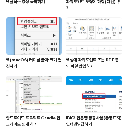
넷플릭스 영상 녹화하기
파워포인트 도형에 해칭(패턴) 넣
기
맥(macOS) 터미널 글자 크기 변
엑셀에 파워포인트 또는 PDF 등
경하기
의 파일 삽입하기
안드로이드 프로젝트 Gradle 업
IBK기업은행 통장사본(통장표지)
그레이드 쉽게 하기
인터넷발급하기