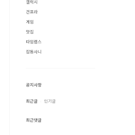
갤럭시
건프라
게임
맛집
타임랩스
잡동사니
공지사항
최근글
인기글
최근댓글