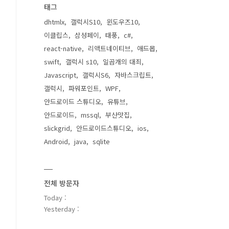
태그
dhtmlx
갤럭시S10
윈도우즈10
이클립스
삼성페이
태풍
c#
react-native
리액트네이티브
애드몹
swift
갤럭시 s10
일곱개의 대죄
Javascript
갤럭시S6
자바스크립트
갤럭시
파워포인트
WPF
안드로이드 스튜디오
유튜브
안드로이드
mssql
부산맛집
slickgrid
안드로이드스튜디오
ios
Android
java
sqlite
전체 방문자
Today :
Yesterday :