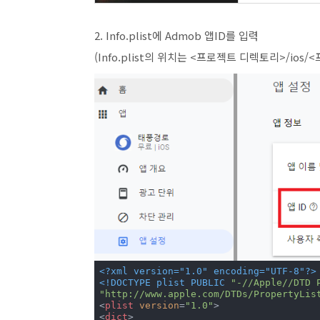
2. Info.plist에 Admob 앱ID를 입력
(Info.plist의 위치는 <프로젝트 디렉토리>/ios/<프
<?xml version="1.0" encoding="UTF-8"?>
<!DOCTYPE 
plist
PUBLIC
"-//Apple//DTD 
"http://www.apple.com/DTDs/PropertyLis
<
plist
version
=
"1.0"
>
<
dict
>