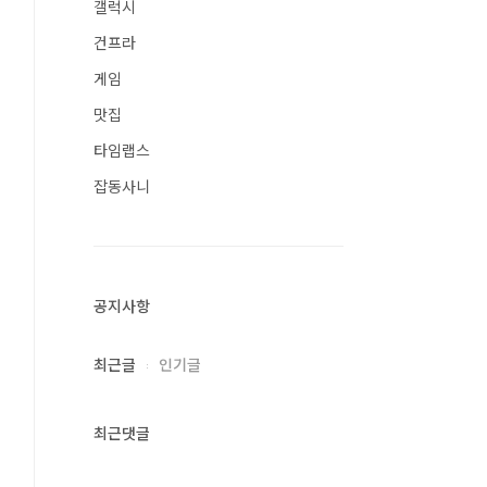
갤럭시
건프라
게임
맛집
타임랩스
잡동사니
공지사항
최근글
인기글
최근댓글