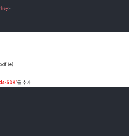
/
key
>
file)
ds-SDK'
를 추가