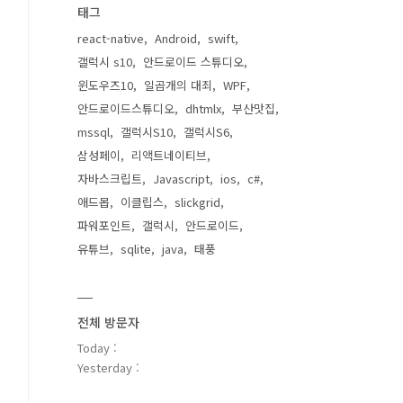
태그
react-native
Android
swift
갤럭시 s10
안드로이드 스튜디오
윈도우즈10
일곱개의 대죄
WPF
안드로이드스튜디오
dhtmlx
부산맛집
mssql
갤럭시S10
갤럭시S6
삼성페이
리액트네이티브
자바스크립트
Javascript
ios
c#
애드몹
이클립스
slickgrid
파워포인트
갤럭시
안드로이드
유튜브
sqlite
java
태풍
전체 방문자
Today :
Yesterday :