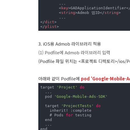
	...

<
key
>
GADApplicationIdentifier
<
<
string
>
Admob 앱ID
</
string
>
</
dict
>
</
plist
>
3. iOS용 Admob 라이브러리 적용
(1) Podfile에 Admob 라이브러리 입력
(Podfile 파일 위치는 <프로젝트 디렉토리>/ios/Pod
아래와 같이 Podfile에
pod 'Google-Mobile-A
target 
'Project'
do
  ...

  pod 
'Google-Mobile-Ads-SDK'
  target 
'ProjectTests'
do
    inherit! :complete

    # Pods 
for
 testing

  end

  ...

end