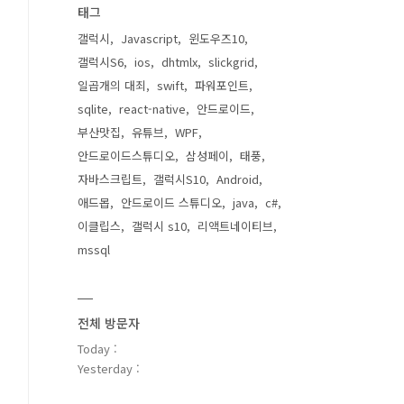
태그
갤럭시
Javascript
윈도우즈10
갤럭시S6
ios
dhtmlx
slickgrid
일곱개의 대죄
swift
파워포인트
sqlite
react-native
안드로이드
부산맛집
유튜브
WPF
안드로이드스튜디오
삼성페이
태풍
자바스크립트
갤럭시S10
Android
애드몹
안드로이드 스튜디오
java
c#
이클립스
갤럭시 s10
리액트네이티브
mssql
전체 방문자
Today :
Yesterday :