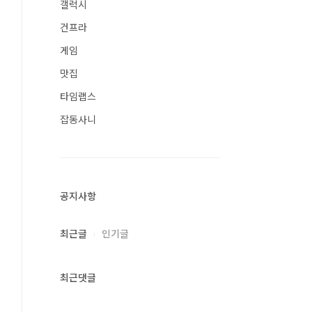
갤럭시
건프라
게임
맛집
타임랩스
잡동사니
공지사항
최근글
인기글
최근댓글