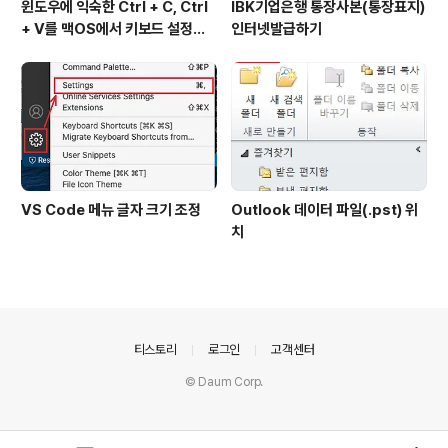
윈도우에 익숙한 Ctrl + C, Ctrl
IBK기업은행 통장사본(통장표지)
+ V를 맥OS에서 키보드 설정하
인터넷발급하기
기
VS Code 메뉴 글자 크기 조정
Outlook 데이터 파일(.pst) 위
치
의안내
티스토리
로그인
고객센터
© Daum Corp.