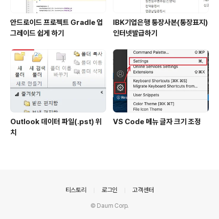
안드로이드 프로젝트 Gradle 업
IBK기업은행 통장사본(통장표지)
그레이드 쉽게 하기
인터넷발급하기
Outlook 데이터 파일(.pst) 위
VS Code 메뉴 글자 크기 조정
치
의안내
티스토리
로그인
고객센터
© Daum Corp.