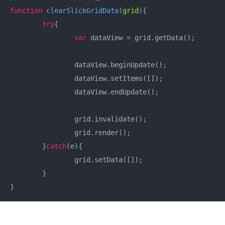
function
clearSlickGridData
(
grid
)
{

try
{

var
 dataView = grid.getData();

		dataView.beginUpdate();

		dataView.setItems([]);

		dataView.endUpdate();

		grid.invalidate();

		grid.render();

	}
catch
(e){

		grid.setData([]);

	}

}