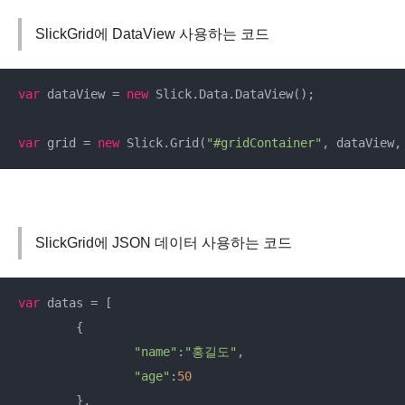
SlickGrid에 DataView 사용하는 코드
var
 dataView = 
new
 Slick.Data.DataView();

var
 grid = 
new
 Slick.Grid(
"#gridContainer"
, dataView,
SlickGrid에 JSON 데이터 사용하는 코드
var
 datas = [

	{

"name"
:
"홍길도"
,

"age"
:
50
	},
