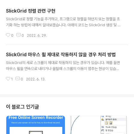
SlickGrid 정렬 관련 구현
글 내용
SlickGrid로 정렬 기능을 추가하고, 프그램으로 정렬을 하던지 또는 정렬을 초
기화 하는 방법에 대해서 알아보겠습니다. 아래의 코드는 SlickGrid 생성 및 정
렬 로직입니다. // 그리드 옵션 var options = { editable: true, enableAd
0
0
2022. 6. 29.
dRow: false, enableCellNavigation: true, autoHeight: false, enabl
eColumnReorder: false }; // 그리드 컬럼 var columns = [ { id: "COL_I
D_01", field: "COL_ID_01", width:80, cssClass: "text_center", forma
SlickGrid 마우스 휠 제대로 작동하지 않을 경우 처리 방법
tter: verCellMergedFormatter, sortable: true, name:..
글 내용
SlickGrid의 세로 스크롤이 제대로 작동하지 않는 경우가 있습니다. 예를 들면
마우스 휠을 연속으로 내리거나 올릴때 스크롤의 이동이 멈추는 현상이 있습니
다. 그리고 컬럼을 고정하는 경우 고정된 컬럼에서는 마우스 휠이 작동하지 않
1
0
2022. 6. 13.
습니다. 해결 방법으로는 SlickGrid 소스 내의 lib/jquery.mousewheel.js
를 페이지내에 포함(include)시키면 문제는 해결됩니다.
이 블로그 인기글