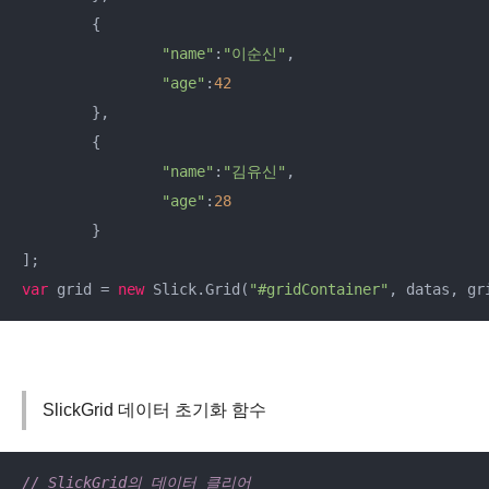
	{

"name"
:
"이순신"
,

"age"
:
42
	},

	{

"name"
:
"김유신"
,

"age"
:
28
	}

var
 grid = 
new
 Slick.Grid(
"#gridContainer"
, datas, gr
SlickGrid 데이터 초기화 함수
// SlickGrid의 데이터 클리어