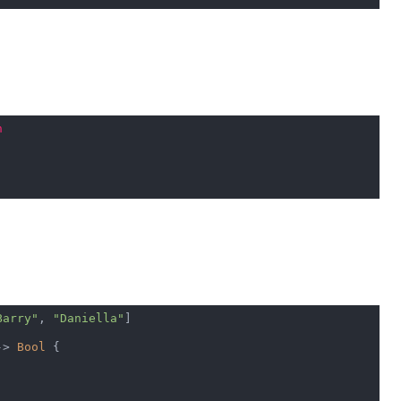
n
Barry"
, 
"Daniella"
]

-> 
Bool
 {
