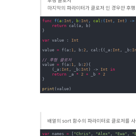
후행 클로저
마지막의 파라미터가 클로저 인 경우만 후행 
func
f
(
a
:
Int
, 
b
:
Int
, 
cal
:(
Int
, 
Int
) ->
return
 cal(a, b)

}

var
 value : 
Int
value 
=
 f(a:
1
, b:
2
, cal:{(_a:
Int
, _b:
I
// 후행 클로저
value 
=
 f(a:
1
, b:
2
){

    (_a:
Int
, _b:
Int
) -> 
Int
in
return
 _a 
*
2
+
 _b 
*
2
}

print
(value)
배열의 sort 함수의 파라미터로 클로저를 
var
 names 
=
 [
"Chris"
, 
"Alex"
, 
"Ewa"
, 
"