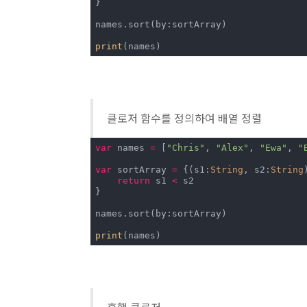
}

names.sort(by:sortArray)

print
(names)
클로저 함수를 정의하여 배열 정렬
var
 names 
=
 [
"Chris"
, 
"Alex"
, 
"Ewa"
, 
"
var
 sortArray 
=
 {(s1:
String
, s2:
String
return
 s1 
<
 s2

}

names.sort(by:sortArray)

print
(names)