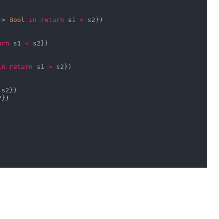
-> 
Bool
in
return
 s1 
<
 s2})

urn
 s1 
<
 s2})

in
return
 s1 
>
 s2})

 s2})

})
