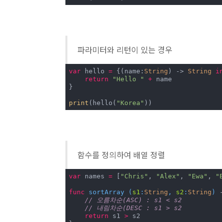
파라미터와 리턴이 있는 경우
var
 hello 
=
 {(name:
String
) -> 
String
i
return
"Hello "
+
 name

}

print
(hello(
"Korea"
))
함수를 정의하여 배열 정렬
var
 names 
=
 [
"Chris"
, 
"Alex"
, 
"Ewa"
, 
"
func
sortArray
 (
s1
:
String
, 
s2
:
String
)
 
// 오름차순(ASC) : s1 < s2
// 내림차순(DESC : s1 > s2
return
 s1 
>
 s2
