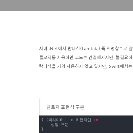
자바 .Net에서 람다식(Lambda) 즉 익명함수로 알
클로저를 사용하면 코드는 간결해지지만, 불필요하
람다식을 거의 사용하지 않고 있지만, Swift에서
클로저 표현식 구문
{ (파라미터) -> 리턴타입 
in
    실행 구문

}