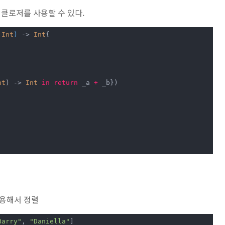
클로저를 사용할 수 있다.
 
Int
)
 -> 
Int
{

nt
) -> 
Int
in
return
 _a 
+
 _b})

사용해서 정렬
Barry"
, 
"Daniella"
]
