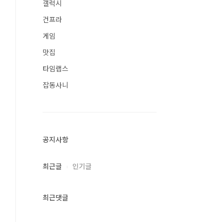
갤럭시
건프라
게임
맛집
타임랩스
잡동사니
공지사항
최근글
인기글
최근댓글