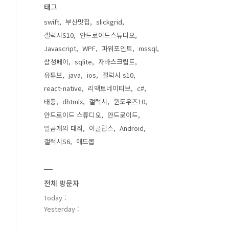
태그
swift
부산맛집
slickgrid
갤럭시S10
안드로이드스튜디오
Javascript
WPF
파워포인트
mssql
삼성페이
sqlite
자바스크립트
유튜브
java
ios
갤럭시 s10
react-native
리액트네이티브
c#
태풍
dhtmlx
갤럭시
윈도우즈10
안드로이드 스튜디오
안드로이드
일곱개의 대죄
이클립스
Android
갤럭시S6
애드몹
전체 방문자
Today :
Yesterday :