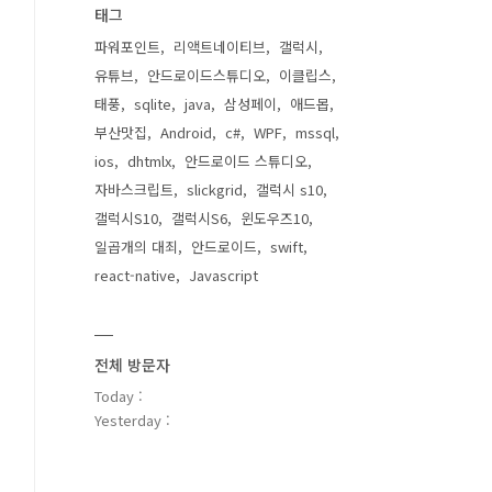
태그
파워포인트
리액트네이티브
갤럭시
유튜브
안드로이드스튜디오
이클립스
태풍
sqlite
java
삼성페이
애드몹
부산맛집
Android
c#
WPF
mssql
ios
dhtmlx
안드로이드 스튜디오
자바스크립트
slickgrid
갤럭시 s10
갤럭시S10
갤럭시S6
윈도우즈10
일곱개의 대죄
안드로이드
swift
react-native
Javascript
전체 방문자
Today :
Yesterday :