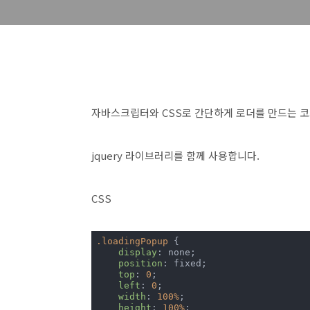
자바스크립터와 CSS로 간단하게 로더를 만드는 
jquery 라이브러리를 함께 사용합니다.
CSS
.loadingPopup
 {

display
: none;

position
: fixed;

top
: 
0
;

left
: 
0
;

width
: 
100%
;

height
: 
100%
;
