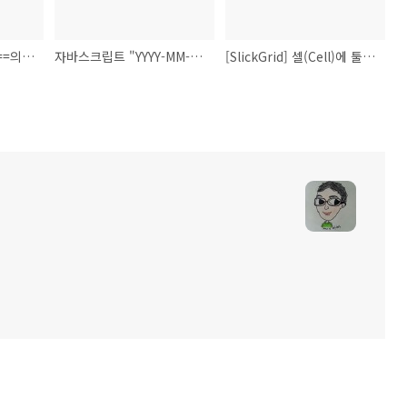
자바스크립트 ==와 ===의 차이점
자바스크립트 "YYYY-MM-DD" 형식의 문자 날짜 체크
[SlickGrid] 셀(Cell)에 툴팁(Tooltip) 표시하기