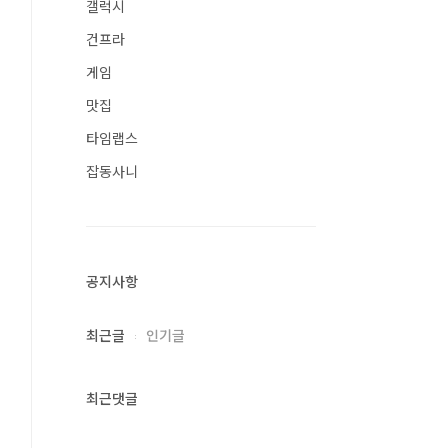
갤럭시
건프라
게임
맛집
타임랩스
잡동사니
공지사항
최근글
인기글
최근댓글