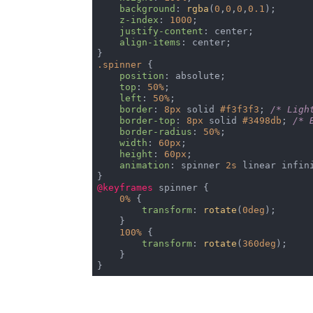
background
: 
rgba
(
0
,
0
,
0
,
0.1
);

z-index
: 
1000
;

justify-content
: center;

align-items
: center;

.spinner
 {

position
: absolute;

top
: 
50%
;

left
: 
50%
;

border
: 
8px
 solid 
#f3f3f3
; 
/* Ligh
border-top
: 
8px
 solid 
#3498db
; 
/* 
border-radius
: 
50%
;

width
: 
60px
;

height
: 
60px
;

animation
: spinner 
2s
 linear infini
@keyframes
 spinner {

0%
 {

transform
: 
rotate
(
0deg
);

    }

100%
 {

transform
: 
rotate
(
360deg
);

    }

}