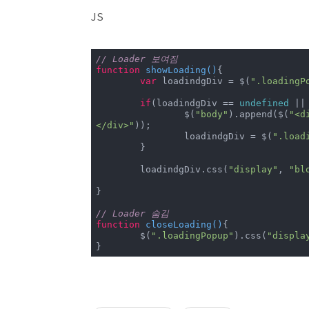
JS
// Loader 보여짐
function
showLoading
(
)
{

var
 loadindgDiv = $(
".loadingP
if
(loadindgDiv == 
undefined
 ||
		$(
"body"
).append($(
"<d
</div>"
));

		loadindgDiv = $(
".load
	}

	loadindgDiv.css(
"display"
, 
"bl
}

// Loader 숨김
function
closeLoading
(
)
{

	$(
".loadingPopup"
).css(
"displa
}