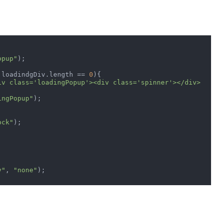
opup"
);

 loadindgDiv.length == 
0
){

iv class='loadingPopup'><div class='spinner'></div>
ingPopup"
);

ock"
);

y"
, 
"none"
);
