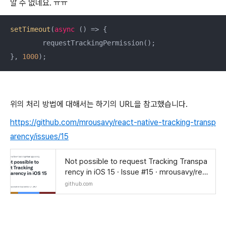
알 수 없네요. ㅠㅠ
setTimeout
(
async
 () => {

	requestTrackingPermission();

}, 
1000
);
위의 처리 방법에 대해서는 하기의 URL을 참고했습니다.
https://github.com/mrousavy/react-native-tracking-transp
arency/issues/15
Not possible to request Tracking Transpa
rency in iOS 15 · Issue #15 · mrousavy/rea
ct-native-tracking-transparency
github.com