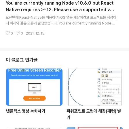
You are currently running Node v10.6.0 but React
※ XCode가 문제가 있어 삭제 후 새로 XCode를 설치해서 발생한 것으로 생
각됩니다.
Native requires >=12. Please use a supported ver
글 내용
sion of Node.
오랜만에 React-Native를 이용하여 iOS 앱을 개발하려고 프로젝트를 생성하
니 아래와 같은 오류가 발생했습니다. You are currently running Node v1
0.6.0 but React Native requires >=12. Please use a supported ve
0
0
2021. 12. 15.
rsion of Node. Node.js의 버전을 12이상으로 갱신하라고 표시되어서 아래
의 URL에서 최신의 윈도우즈용 Node.js 를 다운로드하여 설치했습니다. http
s://nodejs.org/en/download/ Download | Node.js Node.js® is a J
avaScript runtime built on Chrome's V8 JavaScript engine. nodej
s.org Node.js ..
이 블로그 인기글
넷플릭스 영상 녹화하기
파워포인트 도형에 해칭(패턴) 넣
기