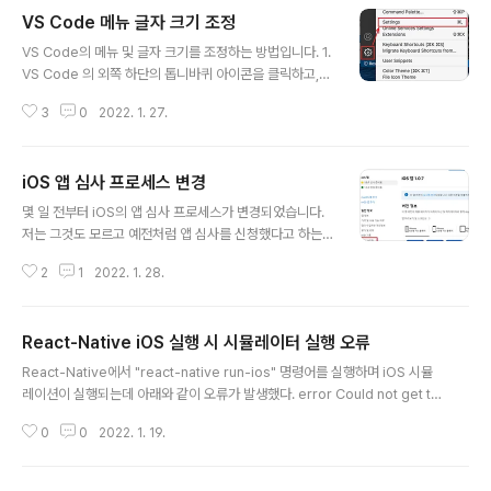
VS Code 메뉴 글자 크기 조정
글 내용
VS Code의 메뉴 및 글자 크기를 조정하는 방법입니다. 1.
VS Code 의 외쪽 하단의 톱니바퀴 아이콘을 클릭하고,
팝업 메뉴의 Settings를 클릭합니다. 2. Settings 화면
3
0
2022. 1. 27.
상단의 검색에 "zoom"을 입력하면 Window의 Zoom L
evel을 입력하면 됩니다. 양수는 확대이며, 음수는 축소이
며, 기본값은 0입니다.
iOS 앱 심사 프로세스 변경
글 내용
몇 일 전부터 iOS의 앱 심사 프로세스가 변경되었습니다.
저는 그것도 모르고 예전처럼 앱 심사를 신청했다고 하는
데 계속 심사 준비중으로 표시 되고, 심사가 진행되지 않았
2
1
2022. 1. 28.
습니다. 1. App Store Connect에 일반정보 > 앱 심사
메뉴가 새롭게 생겼으며 앱 심사를 제출하는 메뉴입니다.
2. 앱 심사 화면에서 심사 준비된 버전의 보기 링크를 클릭
React-Native iOS 실행 시 시뮬레이터 실행 오류
합니다. 3. 제출 확인 화면에서 앱 심사에 제출 버튼을 클릭
글 내용
한다. 4. 아래와 같이 앱 심사를 제출한 확인 내용이 표시됩
React-Native에서 "react-native run-ios" 명령어를 실행하며 iOS 시뮬
니다.
레이션이 실행되는데 아래와 같이 오류가 발생했다. error Could not get th
e simulator list from Xcode. Please open Xcode and try running p
0
0
2022. 1. 19.
roject directly from there to resolve the remaining issues. 해결 방
법은 위의 설명대로 xcode를 한번 실행하고 다시 "react-native run-io
s"를 실행하면 정상적으로 iOS 시뮬레이션이 실행되고 코드가 컴파일 됩니다.