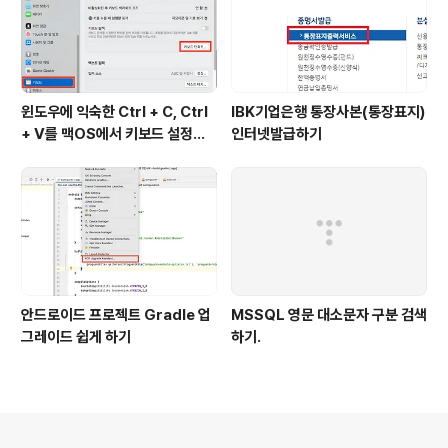
윈도우에 익숙한 Ctrl + C, Ctrl
IBK기업은행 통장사본(통장표지)
+ V를 맥OS에서 키보드 설정하
인터넷발급하기
기
안드로이드 프로젝트 Gradle 업
MSSQL 영문 대소문자 구분 검색
그레이드 쉽게 하기
하기.
의안내