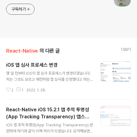
구독하기
더보기
React-Native
의 다른 글
iOS 앱 심사 프로세스 변경
글 내용
몇 일 전부터 iOS의 앱 심사 프로세스가 변경되었습니다.
저는 그것도 모르고 예전처럼 앱 심사를 신청했다고 하는
데 계속 심사 준비중으로 표시 되고, 심사가 진행되지 않았
2
1
2022. 1. 28.
습니다. 1. App Store Connect에 일반정보 > 앱 심사
메뉴가 새롭게 생겼으며 앱 심사를 제출하는 메뉴입니다.
2. 앱 심사 화면에서 심사 준비된 버전의 보기 링크를 클릭
React-Native iOS 15.2.1 앱 추적 투명성
합니다. 3. 제출 확인 화면에서 앱 심사에 제출 버튼을 클릭
한다. 4. 아래와 같이 앱 심사를 제출한 확인 내용이 표시됩
(App Tracking Transparency) 앱스토
글 내용
니다.
어 심사 리젝(반려)
iOS 앱 추적 투명성(App Tracking Transparency) 관
련하여 하기와 같이 리젝 처리가 되었습니다. 요약해보면 i