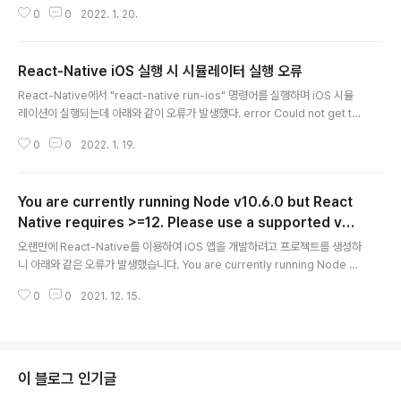
OS 15.2.1에서 앱 추적 투명성 승인여부 다이얼로그가 표
0
0
2022. 1. 20.
시가 안되기 때문에 리젝되었습니다. 앱 추적 투명성(App
Tracking Transparency) 구현을 위한 react-native
-tracking-transparency 패키지의 문제로 생각하고 구
React-Native iOS 실행 시 시뮬레이터 실행 오류
글링을 해보았으나 정확한 해법을 찾기 쉽지는 않았습니
글 내용
다. iOS 15.2.1 에서는 아래와 같이 requestTrackingP
React-Native에서 "react-native run-ios" 명령어를 실행하며 iOS 시뮬
ermission() 함수를 호출해주면 앱스토어 심사를 통과하
레이션이 실행되는데 아래와 같이 오류가 발생했다. error Could not get th
는데, 정확한 이유는 알 수 없네요. ㅠㅠ setTimeout(as
e simulator list from Xcode. Please open Xcode and try running p
ync () => { requestTrackingPermission..
0
0
2022. 1. 19.
roject directly from there to resolve the remaining issues. 해결 방
법은 위의 설명대로 xcode를 한번 실행하고 다시 "react-native run-io
s"를 실행하면 정상적으로 iOS 시뮬레이션이 실행되고 코드가 컴파일 됩니다.
You are currently running Node v10.6.0 but React
※ XCode가 문제가 있어 삭제 후 새로 XCode를 설치해서 발생한 것으로 생
각됩니다.
Native requires >=12. Please use a supported ver
글 내용
sion of Node.
오랜만에 React-Native를 이용하여 iOS 앱을 개발하려고 프로젝트를 생성하
니 아래와 같은 오류가 발생했습니다. You are currently running Node v1
0.6.0 but React Native requires >=12. Please use a supported ve
0
0
2021. 12. 15.
rsion of Node. Node.js의 버전을 12이상으로 갱신하라고 표시되어서 아래
의 URL에서 최신의 윈도우즈용 Node.js 를 다운로드하여 설치했습니다. http
s://nodejs.org/en/download/ Download | Node.js Node.js® is a J
avaScript runtime built on Chrome's V8 JavaScript engine. nodej
s.org Node.js ..
이 블로그 인기글