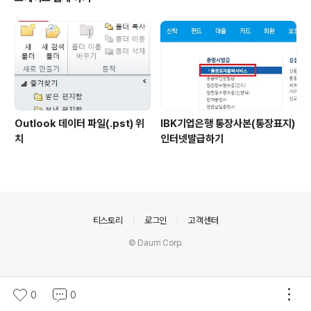
Outlook 데이터 파일(.pst) 위
IBK기업은행 통장사본(통장표지)
치
인터넷발급하기
의안내
티스토리
로그인
고객센터
© Daum Corp.
0
0