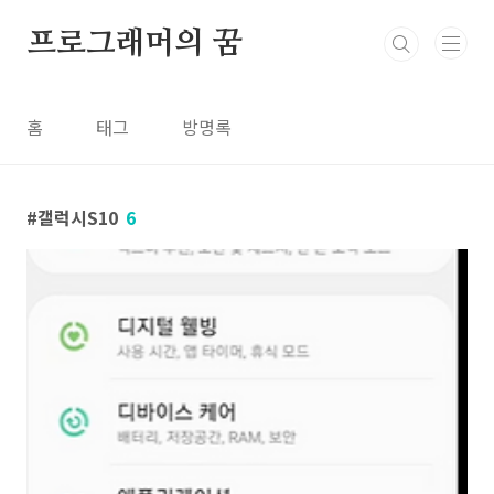
본문 바로가기
프로그래머의 꿈
홈
태그
방명록
갤럭시S10
6