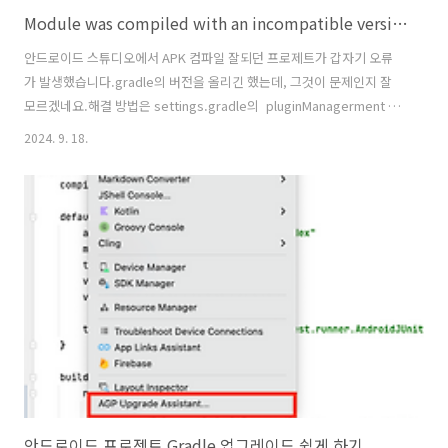
Module was compiled with an incompatible version of Kotlin. The binary version of its metadata is 1.8.0, expected version is 1.6.0.
안드로이드 스튜디오에서 APK 컴파일 잘되던 프로제트가 갑자기 오류
가 발생했습니다.gradle의 버전을 올리긴 했는데, 그것이 문제인지 잘
모르겠네요.해결 방법은 settings.gradle의 pluginManagerment 내
에 아래의 플러그인을 추가해주면 해결됩니다.pluginManagement {
2024. 9. 18.
repositories { gradlePluginPortal() google() mavenCentral()
maven { url "https://www.jitpack.io" } } plugins { id
"org.jetbrains.kotlin.android" version "1.9.22" apply false }}
안드로이드 프로젝트 Gradle 업그레이드 쉽게 하기