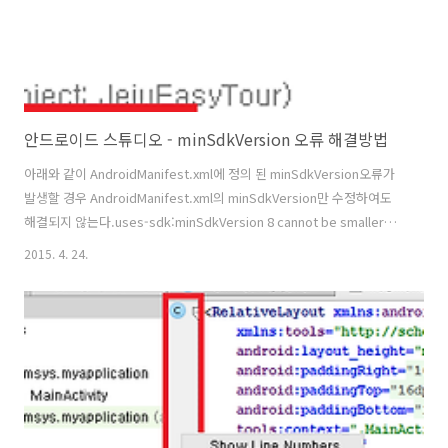
안드로이드 스튜디오 - minSdkVersion 오류 해결방법
아래와 같이 AndroidManifest.xml에 정의 된 minSdkVersion오류가
발생할 경우 AndroidManifest.xml의 minSdkVersion만 수정하여도
해결되지 않는다.uses-sdk:minSdkVersion 8 cannot be smaller
than version 9 declared in library
2015. 4. 24.
D:\AndroidProjectapp\build\intermediates\exploded-
aar\com.google.android.gms\play-
services\6.5.87\AndroidManifest.xml build.gradle 파일의
minSdkVersion 정보도 함께 수정해주면 해결이 된다.