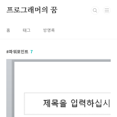
본문 바로가기
프로그래머의 꿈
홈
태그
방명록
파워포인트
7