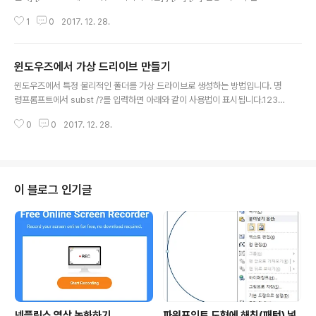
스 ID(PID) 또는 이미지 이름으로 작업을 종료하는 데 사용합니다. 매개 변수 목
1
0
2017. 12. 28.
록: /S 시스템 연결할 원격 시스템을 지정합니다. /U [도메인\]사용자 명령을 실
행해야 하는 사용자 컨텍스트를 지정합니다. /P [암호] 해당 사용자 컨텍스트의
암호를 지정합니다. 생략한 경우에는 물어봅니다. /FI 필터 작업 집합을 선택하
윈도우즈에서 가상 드리이브 만들기
는 필터를 적용합니다. "*"를 사용할 수 있습니다. 예: imagename eq acme
글 내용
* /PID 프로세스_ID 종료할 프로세스의 PID를 지정합니다. TaskList..
윈도우즈에서 특정 물리적인 폴더를 가상 드라이브로 생성하는 방법입니다. 명
령프롬프트에서 subst /?를 입력하면 아래와 같이 사용법이 표시됩니다.1234
56789101112C:\>subst /?경로를 드라이브 문자로 지정합니다. SUBST
0
0
2017. 12. 28.
[드라이브1: [드라이브2:]경로]SUBST 드라이브1: /D 드라이브1: 경로에 지정
할 가상 드라이브를 지정합니다. [드라이브2:]경로 가상 드라이브에 지정할 실
제 드라이브와 경로를 지정합니다. /D 가상 드라이브를 지웁니다. 매개 변수를
지정하지 않고 SUBST를 사용하면, 현재의 가상 드라이브를 표시합니다.cs -
가상 드라이브 생성 예subst X: C:\Windows - 가상 드라이브 삭제 예subst
이 블로그 인기글
X: /D
넷플릭스 영상 녹화하기
파워포인트 도형에 해칭(패턴) 넣