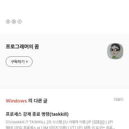
(새창열림)
로그 정보
프로그래머의 꿈
구독하기
더보기
Windows
의 다른 글
프로세스 강제 종료 명령(taskkill)
글 내용
C:\>taskkill /? TASKKILL [/S 시스템 [/U 사용자 이름 [/P [암호]]]] { [/FI
필터] [/PID 프로세스 id | /IM 이미지 이름] } [/T] [/F] 설명: 이 도구는 프로세