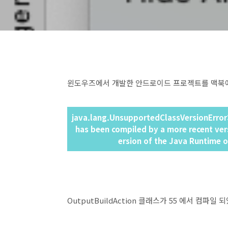
윈도우즈에서 개발한 안드로이드 프로젝트를 맥북에
java.lang.UnsupportedClassVersionError
has been compiled by a more recent versi
ersion of the Java Runtime on
OutputBuildAction 클래스가 55 에서 컴파일