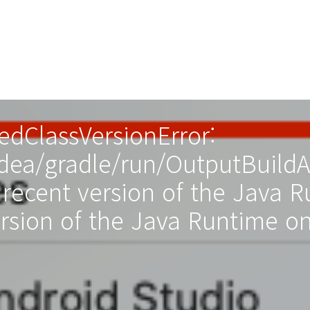
edClassVersionError:
dea/gradle/run/OutputBuildA
ecent version of the Java Ru
version of the Java Runtime on