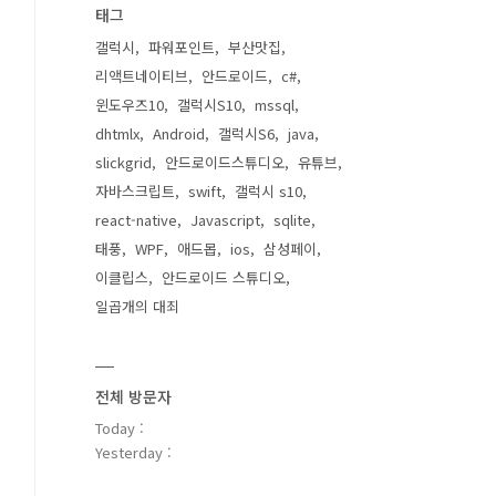
태그
갤럭시
파워포인트
부산맛집
리액트네이티브
안드로이드
c#
윈도우즈10
갤럭시S10
mssql
dhtmlx
Android
갤럭시S6
java
slickgrid
안드로이드스튜디오
유튜브
자바스크립트
swift
갤럭시 s10
react-native
Javascript
sqlite
태풍
WPF
애드몹
ios
삼성페이
이클립스
안드로이드 스튜디오
일곱개의 대죄
전체 방문자
Today :
Yesterday :