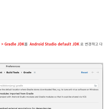
e > Gradle JDK
를
Android Studio default JDK
로 변경하고 다