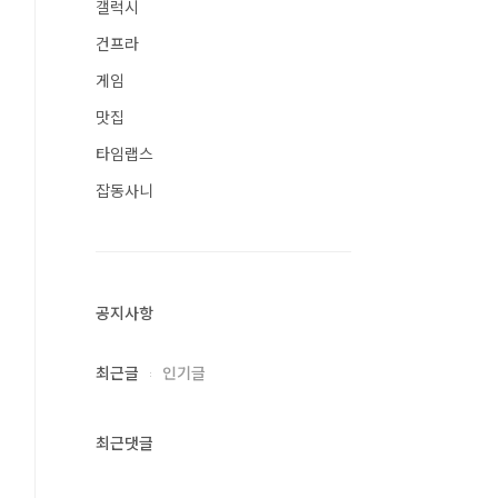
갤럭시
건프라
게임
맛집
타임랩스
잡동사니
공지사항
최근글
인기글
최근댓글