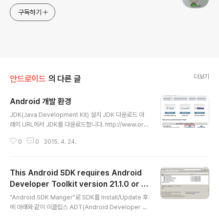
구독하기
더보기
안드로이드
의 다른 글
Android 개발 환경
글 내용
JDK(Java Development Kit) 설치 JDK 다운로드 아
래의 URL에서 JDK를 다운로드합니다. http://www.ora
cle.com/technetwork/java/javase/downloads/in
0
0
2015. 4. 24.
dex.html JDK 설치 다운로드 받은 JDK 설치파일을 실
행합니다. JDK 설치 폴더를 변경할 수 있습니다. JDK 설
치가 완료되었습니다. Eclipse + ADT 설치 이전에 And
This Android SDK requires Android
roid 개발환경을 구축하기 위해서는 Eclipse를 다운로드
하고, ADT를 다운로드 하여 설치 하던지 아니면 Eclipse
Developer Toolkit version 21.1.0 or a
글 내용
에서 ADT를 설치해야 했습니다. 이제는 Android 개발자
bove.
"Android SDK Manger"로 SDK를 Install/Update 후
사이트에서 Eclipse + ADT를 다운로드하여 개발환경을
에 아래와 같이 이클립스 ADT(Android Developer T
구축 할 수 있습니다. Eclipse + ADT 다운로드 아래..
oolkit) Plugin을 최신으로 업데이트가 필요하다고 나오