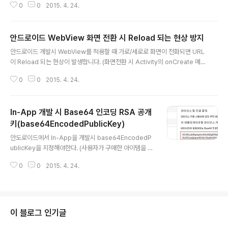
0
0
2015. 4. 24.
는 경우가 있습니다."This Android SDK requires An
droid Developer Toolkit version 21.1.0 or abov
e." 메뉴의 Help > Check fro Updates를 수행해도 해
안드로이드 WebView 화면 전환 시 Reload 되는 현상 방지
결되지 않는다면 다음과 같이 해보세요. 1) 이클립스의 메
글 내용
뉴 Help > Install New Software... 선택 2) 이클립스 I
안드로이드 개발시 WebView를 적용할 때 가로/세로로 화면이 전화되면 URL
nstall 화면에서 Work with에 "https://dl-ssl.google.
이 Reload 되는 현상이 발생합니다. (화면전환 시 Activity의 onCreate 메
com/android/eclipse/" 입력 후 ADD 버튼 ..
소드가 다시 호출되기 때문) [화면 전환시 Method 호출 순서] onSaveInsta
0
0
2015. 4. 24.
nceState() → onCreate() → onRestoreInstanceState() package c
om.example.webview; import android.os.Bundle; import android.
app.Activity; import android.webkit.WebView; public class MainA
In-App 개발 시 Base64 인코딩 RSA 공개
ctivity extends Activity { WebView webview; @Override protecte
d void o..
키(base64EncodedPublicKey)
글 내용
안도로이드에서 In-App을 개발시 base64EncodedP
ublicKey을 지정해야한다. (사용자가 구매한 아이템을 검
색하기 위해서는 base64EncodedPublicKey가 필요
0
0
2015. 4. 24.
하다.) 1. 개발한 앱을 Google Play 개발자 콘솔에 등록
한다. 2. 앱의 "서비스 및 API" 탭에서 Base64 인코딩 R
SA 공개 키를 base64EncodedPublicKey에 적용한
다.
이 블로그 인기글