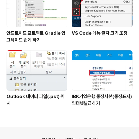
안드로이드 프로젝트 Gradle 업
VS Code 메뉴 글자 크기 조정
그레이드 쉽게 하기
Outlook 데이터 파일(.pst) 위
IBK기업은행 통장사본(통장표지)
치
인터넷발급하기
의안내