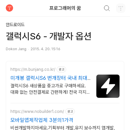
검색하기
프로그래머의 꿈
티스토리
안드로이드
갤럭시S6 - 개발자 옵션
Dokon Jang
2015. 4. 20. 15:16
https://m.bunjang.co.kr/
광고
미개봉 갤럭시S6 번개장터 국내 최대
브랜드 중고거래
갤럭시S6 새상품을 중고가로 구매하세요.
대화 없는 안전결제로 간편하게! 전국 각지에
서 올라오는 전국구 최다 상품 매일 10만 개
이상의 신규 상품 업로드
https://www.nobuilder1.com/
광고
모바일앱제작업체 3분의1가격
비싼개발하지마세요.기획부터 개발,유지 보수까지 앱개발,