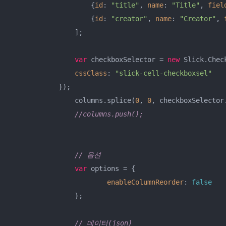
		    {
id
: 
"title"
, 
name
: 
"Title"
, 
fiel
		    {
id
: 
"creator"
, 
name
: 
"Creator"
, 
		];

var
 checkboxSelector = 
new
 Slick.Chec
cssClass
: 
"slick-cell-checkboxsel"
	    });

		columns.splice(
0
, 
0
, checkboxSelector
//columns.push();    
// 옵션
var
 options = {

enableColumnReorder
: 
false
		};

// 데이터(json)