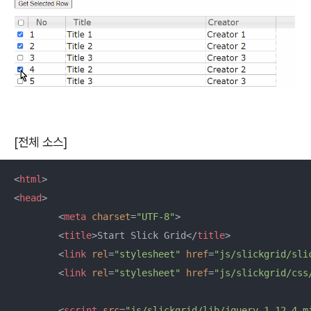
[전체 소스]
<
html
>
<
head
>
<
meta
charset
=
"UTF-8"
>
<
title
>
Start Slick Grid
</
title
>
<
link
rel
=
"stylesheet"
href
=
"js/slickgrid/sli
<
link
rel
=
"stylesheet"
href
=
"js/slickgrid/css
<
script
src
=
"js/slickgrid/lib/jquery-1.12.4.m