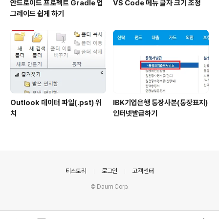
안드로이드 프로젝트 Gradle 업
VS Code 메뉴 글자 크기 조정
그레이드 쉽게 하기
Outlook 데이터 파일(.pst) 위
IBK기업은행 통장사본(통장표지)
치
인터넷발급하기
의안내
티스토리
로그인
고객센터
© Daum Corp.