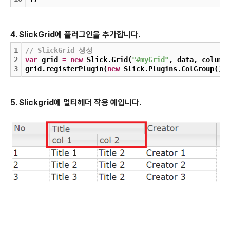
4. SlickGrid에 플러그인을 추가합니다.
1
// SlickGrid 생성
2
var
 grid 
=
new
 Slick.Grid(
"#myGrid"
, data, column
3
grid.registerPlugin(
new
 Slick.Plugins.ColGroup())
5. Slickgrid에 멀티헤더 작용 예입니다.