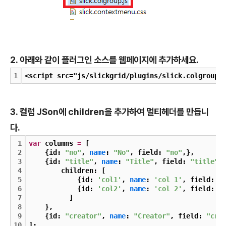
2. 아래와 같이 플러그인 소스를 웹페이지에 추가하세요.
1
<script src="js/slickgrid/plugins/slick.colgroup.
3. 컬럼 JSon에 children을 추가하여 멀티헤더를 만듭니
다.
1
var
 columns 
=
 [
2
    {id: 
"no"
, 
name
: 
"No"
, field: 
"no"
,},
3
    {id: 
"title"
, 
name
: 
"Title"
, field: 
"title"
,
4
        children: [
5
            {id: 
'col1'
, 
name
: 
'col 1'
, field: 
'
6
            {id: 
'col2'
, 
name
: 
'col 2'
, field: 
'
7
          ]
8
    },
9
    {id: 
"creator"
, 
name
: 
"Creator"
, field: 
"cre
10
];