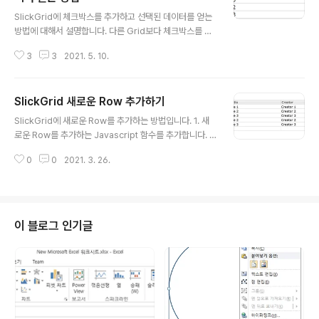
글 내용
SlickGrid에 체크박스를 추가하고 선택된 데이터를 얻는
방법에 대해서 설명합니다. 다른 Grid보다 체크박스를 넣
는 것이 좀 번거롭긴 합니다. 1. 체크 박스 넣기 (1) SlickG
3
3
2021. 5. 10.
rid에서 체크박스를 넣기 위해서는 플러그인을 사용해야
합니다. (2) Grid 컬럼의 첫번째에 체크박스를 넣습니다.
var checkboxSelector = new Slick.CheckboxSe
SlickGrid 새로운 Row 추가하기
lectColumn({ cssClass: "slick-cell-checkboxse
글 내용
l" }); columns.splice(0, 0, checkboxSelector.get
SlickGrid에 새로운 Row를 추가하는 방법입니다. 1. 새
ColumnDefinition()) (3) Grid에 플러그인을 등록합니
로운 Row를 추가하는 Javascript 함수를 추가합니다. f
다. grid.registerPlugin(checkboxSelector); 2. 선
unction addRow(){ var data = grid.getData(); dat
택된 데이..
0
0
2021. 3. 26.
a.splice(data.length,0,{no: null, title: null, creator:
null}); grid.invalidateRow(data.length); grid.upda
teRowCount(); grid.render(); grid.scrollRowIntoV
iew(data.length-1) } 2. HTML 에 새로운 Row를 추가
하는 버튼을 추가합니다. 3. 전체 소스입니다.
이 블로그 인기글