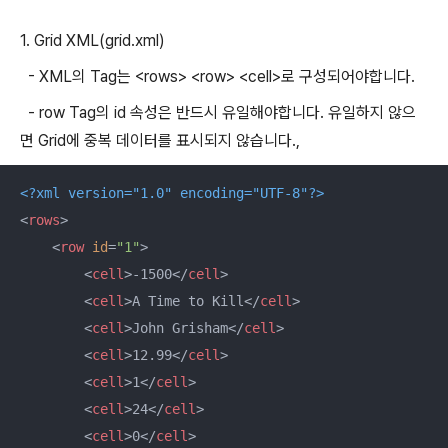
1. Grid XML(grid.xml)
- XML의 Tag는 <rows> <row> <cell>로 구성되어야합니다.
- row Tag의 id 속성은 반드시 유일해야합니다. 유일하지 않으
면 Grid에 중복 데이터를 표시되지 않습니다.,
<?xml version="1.0" encoding="UTF-8"?>
<
rows
>
<
row
id
=
"1"
>
<
cell
>
-1500
</
cell
>
<
cell
>
A Time to Kill
</
cell
>
<
cell
>
John Grisham
</
cell
>
<
cell
>
12.99
</
cell
>
<
cell
>
1
</
cell
>
<
cell
>
24
</
cell
>
<
cell
>
0
</
cell
>