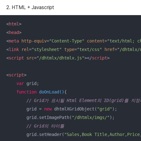
2. HTML + Javascript
<
html
>
<
head
>
<
meta
http-equiv
=
"Content-Type"
content
=
"text/html; c
<
link
rel
=
"stylesheet"
type
=
"text/css"
href
=
"/dhtmlx/
<
script
src
=
"/dhtmlx/dhtmlx.js"
>
</
script
>
<
script
>
var
 grid;

function
doOnLoad
(
)
{

// Grid가 표시될 Html Element의 ID(grid)를 지
        grid = 
new
 dhtmlXGridObject(
"grid"
);

        grid.setImagePath(
"/dhtmlx/imgs/"
);

// Grid의 타이틀
        grid.setHeader(
"Sales,Book Title,Author,Price