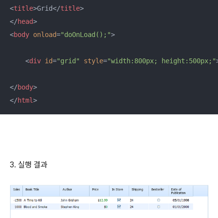
<
title
>
Grid
</
title
>
</
head
>
<
body
onload
=
"doOnLoad();"
>
<
div
id
=
"grid"
style
=
"width:800px; height:500px;"
</
body
>
</
html
>
3. 실행 결과