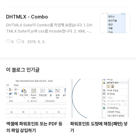
를 서로 연결하는 방법을 알아보겠습니다. 1. 부서 XML (d
epartment.xml) 연구소 생산기술 생산 2. 직원 XML -
DHTMLX - Combo
연구소 직원 데이터 (employment_1.xml) 연구소-1 연
글 내용
구소-2 연구소-3 연구소-4 연구소-5 - 생산기술 직원 데
DHTMLX Suite의 Combo를 작업해 보겠습니다. 1. DH
이터 (employment_2.xml) 생산기술-1 생산기술-2 생
TMLX Suite의 js와 css를 include합니다. 2. XML - S
산기술-3 - 생산 직원 데이터(employment_3.xml) 생
erver Side에서 XML를 만들어야 합니다. - 아래의 XM
산-1 3. HTML + JavaScript - 부서 Combo를 선택할
0
0
2015. 5. 3.
L은 DHTMLX의 Combo에 표시될 데이터입니다. 연구
때마다 직원 Com..
소 생산기술 생산 구매 인사 3. HTML + JavaScript 부
서 4. 실행 결과 - XML의 데이터가 Combo에 표시됩니
다.
이 블로그 인기글
엑셀에 파워포인트 또는 PDF 등
파워포인트 도형에 해칭(패턴) 넣
의 파일 삽입하기
기