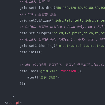
// Grid의 컬럼 폭
        grid.setInitWidths(
"50,150,120,80,80,80,80,10
// Grid의 컬럼별 정렬
        grid.setColAlign(
"right,left,left,right,cente
// Grid의 컬럼별 속성(ro : Read Only, ed : Editab
        grid.setColTypes(
"ro,ed,txt,price,ch,co,ra,ro
// Grid의 컬럼별 속성 타입(int : 숫자, str : 문자
        grid.setColSorting(
"int,str,str,int,str,str,s
        grid.init();

// XML 데이터를 로딩하고, 로딩이 완료되면 alert
        grid.load(
"grid.xml"
, 
function
(
)
{

            alert(
"로딩 완료"
);

        });

</
script
>