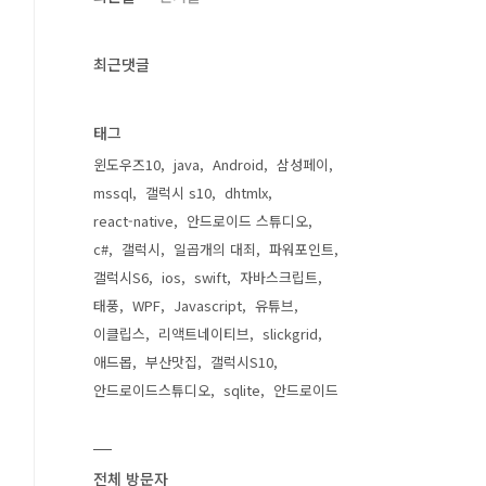
)
최근댓글
:274..
태그
윈도우즈10
java
Android
삼성페이
mssql
갤럭시 s10
dhtmlx
react-native
안드로이드 스튜디오
c#
갤럭시
일곱개의 대죄
파워포인트
갤럭시S6
ios
swift
자바스크립트
태풍
WPF
Javascript
유튜브
이클립스
리액트네이티브
slickgrid
애드몹
부산맛집
갤럭시S10
안드로이드스튜디오
sqlite
안드로이드
전체 방문자