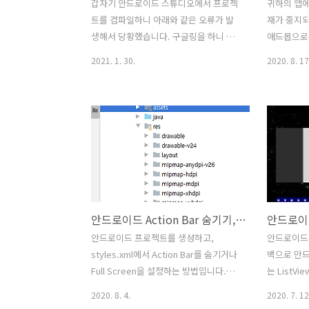
갑자기 안드로이드 스튜디오에서 프로젝
귀하의 앱에서
트를 컴파일하니 아래와 같은 오류가 발
재가 중지
생해서 당황했습니다. 구글링을 하니 프
애드몹으로
로젝트를 클리어 후 재컴파일 해보며 된
앱은 게시를
2021. 1. 30.
2020. 8. 17
다는 등의 처리방법이 있는데 그래도 해
가 지난 지
결하지 못했습니다. [오류] Execution
게재를 중지
failed for task
정이 여러번
':app:processDebugResources'. >
정 정지가 
Android resource linking failed
문에 조치를
D:\Project\TVSchedule3\app\build\intermediates\m
센터에 해당
AAPT: error: unexpected element
시 중지인데
found in . [해결] android/build.gradle
를 했으나 
Android Gradle plugin 버전을..
위반이라고 
안드로이드 Action Bar 숨기기, Full Screen을 Style XML로 설정하기
서 이것 저
를 삭제하면
안드로이드 프로젝트를 생성하고,
안드로이드의
제하고 검토
styles.xml에서 Action Bar를 숨기거나
백으로 만드
에서는 앱은
Full Screen을 설정하는 방법입니다.
는 ListV
는 삭제 할
styles.xml 은 아래의 경로에 있습니다.
니다. Image
2020. 8. 4.
2020. 7. 12
1. Actin Bar 표시 styles.xml 설정
(ImageView