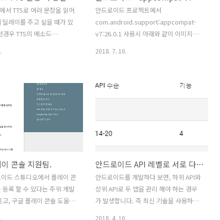
 표시되는 광고는 앱의 대상 연
크박스를 선택합니다.Apply 또는 OK를
서 TTS로 여러 문장을 읽어
안드로이드 프로젝트에서
해야 합니다. 예를 들어, 청소
클릭합니다.참고 URL : http..
 딜레이를 주고 싶을 때가 있
com.android.support:appcompat-
 등급을 받은 앱에는 성인용
런경우 TTS의 메소드
v7:26.0.1 사용시 아래와 같이 이미지가
비스..
ence를 활용하면 됩니다.
찌그러지는 현상이 발생한다.26.01.에 버
.
2018. 7. 10.
k("안녕하세요.",
그가 있다고 합니다. 이런 경우
ech.QUEUE_FLUSH, null)
com.android.support:appcompat-
 1초 주기
v7의 버전을 26.1.0으로 지정하면 정상적
lence(1000,
으로 표시됩니다.
ech.QUEUE_ADD, null);
k("반갑습니다.",
ech.QUEUE_FLUSH, null)
이 콘솔 지원팀.
안드로이드 API 레벨로 서로 다른 앱버전 관리하기.
로이드 스튜디오에서 플레이 콘
안드로이드를 개발하다 보면, 하위 API와
를 등록 할 수 있다는 주위 개발
상위 API로 두 앱을 관리 해야 하는 경우
듣고, 구글 플레이 콘솔 도움말
가 발생합니다. 즉 최신 기술을 사용하기
고 있었습니다. 그런데 오른
위해 상위 API를 사용해야하는데, 하위
.
2018. 4. 10.