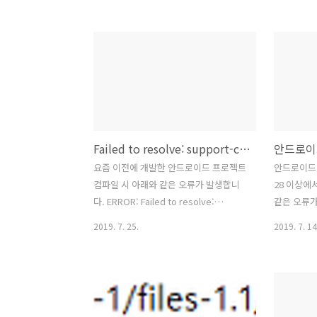
windowActionBar = true,
ivNationF
windowNoTitle = false,
if(isOk
windowFullscreen = false 로 설정 2.
로 표시
Actin Bar 숨기기 styles.xml 설정
ivNationFl
windowActionBar = false,
}else{ 
windowNoTitle = true,
ColorMatri
windowFullscreen = false 로 설정 3.
ColorMatri
Full Screen styles.xml 설정
matrix.set
Failed to resolve: support-core-utils & support-compat
windowFullscreen = true 로 설정
ColorMatri
(windowActionBar = true 와..
요즘 이전에 개발한 안드로이드 프로젝트
안드로이드 앱
컴파일 시 아래와 같은 오류가 발생합니
28 이상에서
다. ERROR: Failed to resolve:
같은 오류가
support-core-utils Affected
E/Android
2019. 7. 25.
2019. 7. 14
Modules: app ERROR: Failed to
EXCEPTION
resolve: support-compat Affected
com.mypac
Modules: app 해결 방법은 App
java.lang
build.gradle의 dependencies에
Failed res
support-core-utils와 support-
Lorg/apa