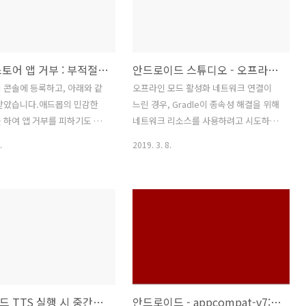
수 있는 기능이 있습니다.) - 메뉴 Help >
.mf.map.common.net.NetWebClient._getResponse(NetWebClient.java:257
Check for update 를 클릭하여 안드로
이드 스튜디오를 최신 버전으로 업데이트
mf.map.common.net.NetWebClient.openContentStream(NetWebClient.java
합니다. 2. 안드로이드 스튜디어에서 메뉴
플레이 스토어 앱 거부 : 부적절한 광고 정책 위반
안드로이드 스튜디오 - 오프라인 모드 활성화
Refactor > Migrate to AndroidX... 를
클릭합니다. - 해당 프로젝트는 마이그레
 콘솔에 등록하고, 아래와 같
오프라인 모드 활성화 네트워크 연결이
이션이 시작됩니다. 3. 아래와 같이 오류
 받았습니다.애드몹의 민감한
느린 경우, Gradle이 종속성 해결을 위해
가 발생하면 Gradle을 ..
 하여 앱 거부를 피하기도 했
네트워크 리소스를 사용하려고 시도하면
지만 또 앱 거부를 당하고 말
빌드 시간에 영향을 미칠 수도 있습니다.
.
2019. 3. 8.
메일 내용] Google Play에 추
이 경우 로컬로 캐싱한 아티팩트만을 사
: 애니메이션 링크 모음
용하고 네트워크 리소스는 사용하지 않도
ys.oldani)을 (를) 제출해 주셔
록 Gradle에 알릴 수 있습니다.Android
다.게시 상태: 거부됨검토 결
Studio에서 빌드할 때 Gradle을 오프라
앱은 정책 위반으로 거부되어
인으로 사용하려면 다음 단계를 진행하세
았습니다. 기존 앱의 업데이
요.File > Settings(Mac의 경우
하신 것이라면 이전에 게시된
Android Studio > Preferences)를 클
gle Play에서 계속 이용 가능
릭하여 Preferences 창을 엽니다.왼쪽
: 부적절한 광고 정책 위반콘
창에서 Build, Execution, Deployment
안드로이드 TTS 실행 시 중간에 딜레이 주기
안드로이드 - appcompat-v7:26.0.1에서 액션바(Actionbar) 이미지 깨지는 현상.
 Google 정책을 준수하더라
> Gradle을 클릭합니다.Offline work 체