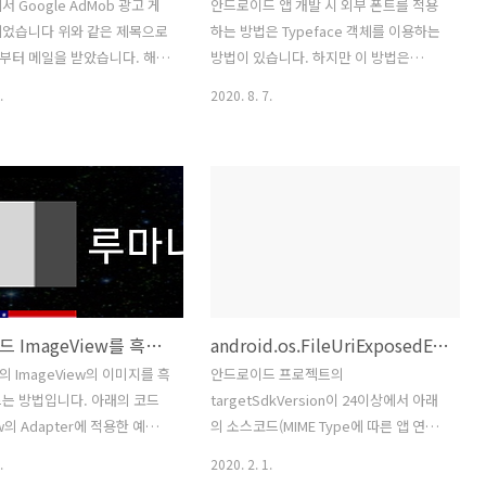
 Google AdMob 광고 게
안드로이드 앱 개발 시 외부 폰트를 적용
되었습니다 위와 같은 제목으로
하는 방법은 Typeface 객체를 이용하는
부터 메일을 받았습니다. 해당
방법이 있습니다. 하지만 이 방법은
 중지했던 앱인데 몇개월 후
Layout 디자인에는 표시가 안되기 때문
.
2020. 8. 7.
금에서야 정책 위반으로 광고
에 디자인 적용을 디버깅에서 확인 해야
한다고 합니다. 애드몹의 계
하죠. Layout XML에 외부 폰트를 적용하
의 정책 위반을 하게 되면 계
는 방법인데 간단합니다. 1. res(리소스)
될 수도 있다는 불안한 마음 때
하위에 font 디렉토리를 생성하고 외부
 하려고 합니다. 그래서 정책
폰트를 복사해서 넣습니다. (주의 할 것은
erged_manifests\debug\AndroidManifest.xml:15:
 정책 위반에 대해서 "앱이 게
외부 폰트명은 소문자와 "_" 만으로 구성
 어떻게 해야 하냐?"고 문의
해야 합니다.) 2. Layout XML에 아래와
답변에 별다른 내용 없이 정책
같이 fontFamily를 지정하면됩니다. 3.
다시 메일이 왔습니다. 그래
안드로이드 스튜디오 Layout 편집기에서
안드로이드 ImageView를 흑백(Gray Scale)으로 표시하기
android.os.FileUriExposedException: file:///storage/emulated/0/... exposed beyond app through Intent.getData()
것 구글링을 해보니 광고단위
아래와 같이 확인 할 수 있습니다.
 된다고 해서 광고 단위를 삭
 ImageView의 이미지를 흑
안드로이드 프로젝트의
 요청을 하였습니다. 애드몹
는 방법입니다. 아래의 코드
targetSdkVersion이 24이상에서 아래
 삭제 할 수는 없고, 광고 단위
iew의 Adapter에 적용한 예입
의 소스코드(MIME Type에 따른 앱 연결
 수 있는데 방법은 아래와..
View ivNationFlag =
화면 오픈)를 실행하면 아래와 같이 오류
.
2020. 2. 1.
)v.findViewById(R.id.iv_nation_flag);
가 발생합니다. [소스코드] String