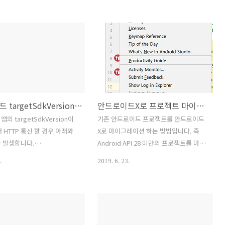
lag.setImageResource(NationFlagHelper.getNationFlagRes(quiz.name));
mergeFilePath =
){ // 컬러 필터를 제거하여 원본으
"file:///storage/emulated/0/sql.pdf";
File file = new File(mergeFilePath);
ag.setColorFilter(null);
Intent target = new
// 컬러 필터를 흑백으로 변경
Intent(Intent.ACTION_VIEW);
x matrix = new
target.setDataAndType(Uri.fromFile(file),"
x();
target.setFlags(Intent.FLAG_ACTIVITY_NO
Saturation(0);
Intent intent =
안드로이드 targetSdkVersion 28 인 경우 HTTP 통신 시 오류 해결 방법
안드로이드X로 프로젝트 마이그레이션 하기
xCol..
Intent.createChooser(t..
의 targetSdkVersion이
기존 안드로이드 프로젝트를 안드로이드
 HTTP 통신 할 경우 아래와
X로 마이그레이션 하는 방법입니다. 즉
 발생합니다.
Android API 28 미만의 프로젝트를 마이
Runtime: FATAL
그레이션 하는 것이죠. 올해 8월 쯤에 모
.
2019. 6. 23.
: Thread-9 Process:
든 안드로이드 앱은 안드로이드X로 플레
kage, PID: 24239
이 스토어에 등록해야 하는 것으로 알고
.NoClassDefFoundError:
있습니다. 1. 안드로이드 스튜디오를 최신
olution of:
버전으로 업데이트 합니다. (최신버전에
che/http/message/HeaderGroup;
서는 안드로이드X로 마이그레이션을 할