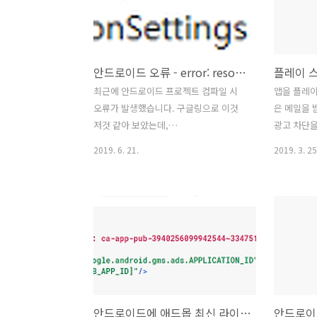
compat을 추가해주면 됩니다.
at
dependencies { ... implementation
net.daum
"com.android.support:support-
at
core-utils:26.+" implementation
net.daum.
안드로이드 오류 - error: resource android:attr/fontVariationSettings & ttcIndex not found.
'com.android.support:support-
compat:26.+'..
최근에 안드로이드 프로젝트 컴파일 시
앱을 플레이
오류가 발생했습니다. 구글링으로 이것
은 메일을
저것 같아 보았는데,
광고 차단을
compileSdkVersion 와
었습니다.하
2019. 6. 21.
2019. 3. 25
com.android.support:appcompat-
았습니다. [
v7을 28로 올리면 해결된다는 글이 많았
억의 애니 
습니다. 그래서 원인을 찾아보고 해결 방
(com.jms
법을 찾았습니다. [오류] error:
서 감사합니
resource
과 귀하의 
android:attr/fontVariationSettings
게시되지 않
not found. Message{kind=ERROR,
트를 제출
text=error: resource
버전은 Goo
android:attr/fontVariationSettings
합니다.문제
안드로이드에 애드몹 최신 라이브러리 적용 시 오류 발생 대응법.
not found., sources=
텐츠 자체가