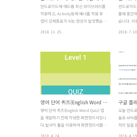
[C:\*****\*****\.gradle\caches\transforms-
도 앱 내에
안드로이드에 애드몹 최신 라이브러리를
안드로이드에
1\files-1.1\appcompat-v7-
령층에 적합
적용하고, Activity등에 배너를 적용 후
줄때 중간에
26.1.0.aa..
년용 콘텐츠
앱이 강제종료가 되는 현상이 발생했습니
습니다. 이
콘텐츠나 서
다. App의 build.gradle을 아래와 같이
playSil
2018. 11. 25.
2018. 7. 10
최신 라이브러리로 적용하였습니다. [변
tts.spea
경전] dependencies { compile
TextToSpe
fileTree(dir: 'libs', include: ['*.jar'])
// 딜레이를
compile
tts.playSi
'com.android.support:appcompat-
TextToSpe
v7:26.1.0' compile
tts.spea
'com.google.android.gms:play-
TextToSpe
services-ads:9.2.0'
compile(name:'AdfitSDK-3.0.1',
영어 단어 퀴즈(English Word Quiz) 앱 화면정의서
구글 플레
ext:'aar') } [변경후] dependencies {
compile fileTree(dir: 'libs', include: ..
영어 단어 퀴즈(English Word Quiz) 앱
오늘 안드
을 개발하기 전에 작성한 화면정의서입니
솔로 APK
다.발사믹 툴을 이용하여 화면정의서를
자의 말을 
작성했는데, 파워포인트에서 작성하는 것
에서 검색하
2018. 4. 24.
2018. 4. 19