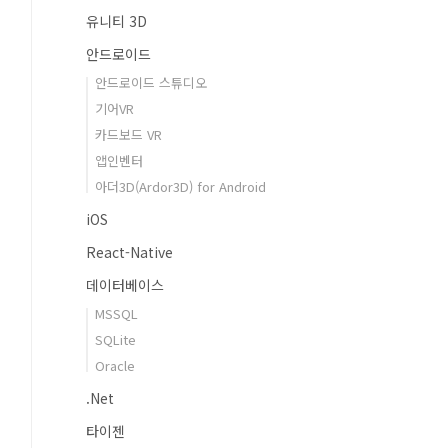
유니티 3D
안드로이드
안드로이드 스튜디오
기어VR
카드보드 VR
앱인벤터
아더3D(Ardor3D) for Android
iOS
React-Native
데이터베이스
MSSQL
SQLite
Oracle
.Net
타이젠