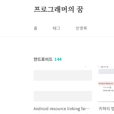
본문 바로가기
프로그래머의 꿈
홈
태그
방명록
안드로이드
144
Android resource linking failed(error: unexpected element <queries> found in <manifest>)