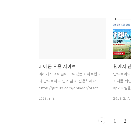
보다 쉽고 빨리 작성 할 수 있었습니다.
쪽 하단에 
[영어 단어 퀴즈(English Word Quiz) 앱
원하게다는
링
의 화면은 
크]https://play.google.com/store/apps/details?
다. 이런 
id=com.jmsys.englishquiz [발사믹 화
하게 됩니다.
면 정의서 동영상]발사믹으로 각 화면정
솔에 도움이
의서를 작성하고, 프리젠테이션 할 수 있
문의 할 수 
는 기능이 있습니다.화면정의서의 버튼 &
https://s
이미지 등에 다른화면 링크를 구성 할 수
develope
아이콘 모음 사이트
있어 프리젠테이션 시 화면 이동을 보여
줄 수 있습니다.아래의 동영상을 참고하
여러가지 아이콘이 모여있는 사이트입니
안드로이드 
세요. [개발된 앱 화면] 메인화면 퀴즈 화
다.안드로이드 앱 개발 시 활용하세요.
가지를 세
면 퀴즈화면의 단어 설명 퀴즈 결과..
https://github.com/oblador/react-
apk 파일
native-vector-icons
파일을 받을
2018. 3. 9.
2018. 2. 7.
방문해보세
http://ww
1
2