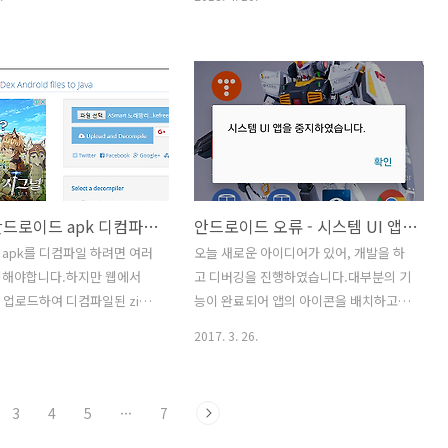
도움이 필요하면 채팅으로 지
API를 사용하고 있는 사용자도 계속 유지
 메세지가 표시되더군요. 아래
하려면 두개의 앱을 구글플레이 콘솔에서
실제 제가 지원받은 화면입니
관리 해야 합니다. 물론 소스도 두개로 관
서비스로 인해 정말 구글을 사랑
리가 되겠죠. 아래의 이미지는 구글플레
 ^^ 아래의 URL은 플레이 콘
이 콘솔에서 API 레벨로 두개의 앱이 등록
 필요하면 채팅, 전화, 메일로
된 화면입니다. 버전 201은 API 14~20인
있다고 합니다.URL :
안드로이드 폰에서 다운로드가 가능합니
upport.google.com/googleplay/android-
다. 번전 308은 API 21 이상인 안드로이
r/answer/7218994?hl=ko
드 폰에서 다운로드가 가능합니다. API레
웹에서 안드로이드 apk 디컴파일하기.
안드로이드 오류 - 시스템 UI 앱을 중지하였습니다.
벨로 안드로이드 앱을 관리하기 위해서는
각각의 두 앱의 build.gradle에서
apk를 디컴파일 하려면 여러
오늘 새로운 아이디어가 있어, 개발을 하
defaultConfig에 API를 설정하고 구글플
팅해야합니다.하지만 웹에서
고 디버깅을 진행하였습니다.대부분의 기
레이 콘솔에서 두 앱(apk 파일)을..
을 업로드하여 디컴파일된 zip
능이 완료되어 앱의 아이콘을 배치하고,
 수 있습니다. 아래의 URL을
앱의 아이콘도 적용하였습니다.그리고 안
2017. 3. 26.
요.
드로이드 스튜디오로 개발중인 앱을 설치
w.javadecompilers.com/apk
하였는데 아래의 이미지와 같이 "시스템
UI 앱을 중지하였습니다."라는 메세지가
3
4
5
···
7
계속 표시되었습니다.해결 방법을 찾지
못해 폰을 공장초기화 했는데, 개발 중인